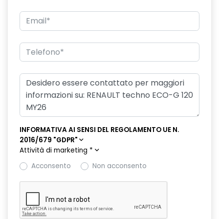
doppio fondo bagagliaio
driver display 10''
eCall funzionalità soggetta a copertura di rete;
compatibilità 2G/3G o 4G/5G a seconda del veicolo
emergency lane keep assist assistenza d'emergenza al
mantenimento della corsia
fari posteriori FULL LED 3D con firma luminosa dinamica C-
SHAPE
INFORMATIVA AI SENSI DEL REGOLAMENTO UE N.
frecce di direzione
2016/679 "GDPR"
Attività di marketing
*
freno di stazionamento elettrico con funzione Auto-Hold
Acconsento
Non acconsento
gas climatizzatore 1234YF
HARM02
indicatore cambio marcia