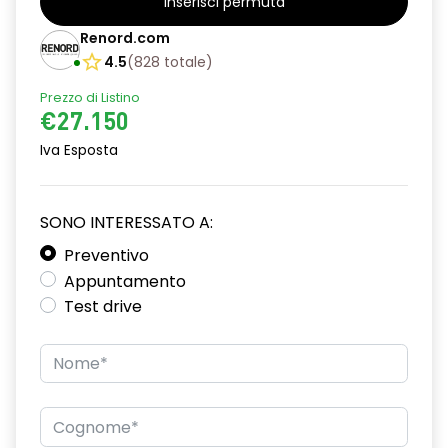
Inserisci permuta
alzacristalli posteriori elettrici impulsionali
Renord.com
assistenza alla frenata d'emergenza
4.5
(
828
totale
)
attacco isofix
Prezzo di Listino
€27.150
azacristalli anteriori elettrici e impulsionali
Iva Esposta
bracciolo anteriore con vano portaoggetti
cartografia standard
SONO INTERESSATO A:
cerchi in lega da 18''
Preventivo
Appuntamento
climatizzatore automatico
Test drive
criterio tecnico per tetto panoramico
design cerchi in lega da 18'' diamantati black hole
disattivazione ADAS
distance warning avviso distanza di sicurezza