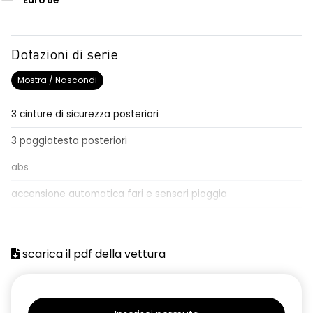
Euro 6e
Dotazioni di serie
Mostra / Nascondi
3 cinture di sicurezza posteriori
3 poggiatesta posteriori
abs
accensione automatica fari e sensori pioggia
adaptative cruise control
Aggiornamento del sistema, incluso per 5 anni
scarica il pdf della vettura
airbag frontale conducente e passeggero
airbag laterali a tendina anteriori e posteriori