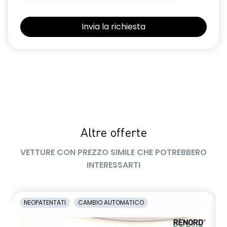
keyless entry
kit riparazione pneumatici
limitatore di velocità a 180 km/h
luci diurne a LED con firma luminosa C-shape
maniglie in tinta carrozzeria
manuale di uso e manutenzione digitale
Manutenzione Connessa, incluso per 8 anni
Altre offerte
multisense
VETTURE CON PREZZO SIMILE CHE POTREBBERO
INTERESSARTI
Pacchetto Guida Connessa, incluso per 5 anni
Pack standard connectivity tramite app my rnlt
NEOPATENTATI
CAMBIO AUTOMATICO
predisposizione alcolock / alcol interlock
privacy glass