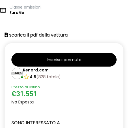
Classe emissioni
Euro 6e
scarica il pdf della vettura
Inserisci permuta
Renord.com
4.5
(
828
totale
)
Prezzo di Listino
€31.551
Iva Esposta
SONO INTERESSATO A: