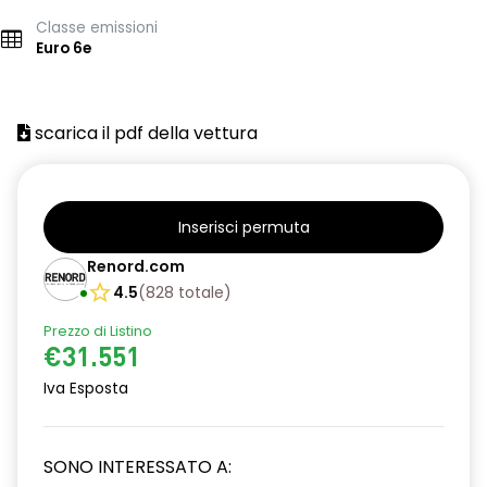
Classe emissioni
Euro 6e
scarica il pdf della vettura
Inserisci permuta
Renord.com
4.5
(
828
totale
)
Prezzo di Listino
€31.551
Iva Esposta
SONO INTERESSATO A: