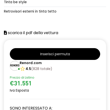
Tinta be style
alzacristalli posteriori elettrici impulsionali
Retrovisori esterni in tinta tetto
assistenza alla frenata d'emergenza
attacco isofix
scarica il pdf della vettura
azacristalli anteriori elettrici e impulsionali
cartografia standard
cerchi in lega da 18''
Inserisci permuta
climatizzatore automatico
Renord.com
4.5
(
828
totale
)
criterio tecnico per tetto panoramico
Prezzo di Listino
design cerchi in lega da 18'' diamantati black hole
€31.551
disattivazione ADAS
Iva Esposta
distance warning avviso distanza di sicurezza
SONO INTERESSATO A:
doppio fondo bagagliaio