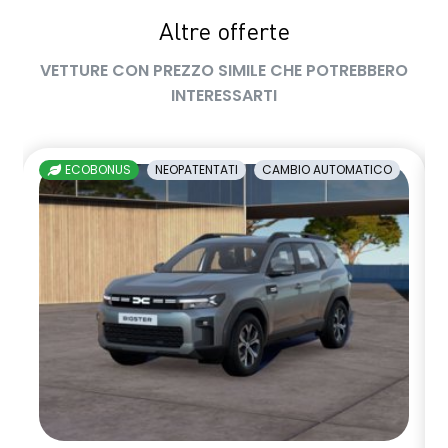
Altre offerte
sedile passeggero regolabile in altezza
VETTURE CON PREZZO SIMILE CHE POTREBBERO
sedili posteriori ripiegabili 1/3 - 2/3
INTERESSARTI
sellerie in tessuto nero melange e tessuto nero titanio con
impunture giallo fresh
ECOBONUS
NEOPATENTATI
CAMBIO AUTOMATICO
shark antenna
sistema di controllo della pressione pneumatici indiretto
sistema di frenata d'emergenza attiva
sistema multimediale openR link 10.4" con Google integrato
volante in pelle