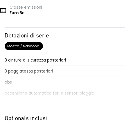
Classe emissioni
Euro 6e
Dotazioni di serie
Mostra / Nascondi
3 cinture di sicurezza posteriori
3 poggiatesta posteriori
abs
accensione automatica fari e sensori pioggia
Aggiornamento del sistema, incluso per 5 anni
airbag frontale conducente e passeggero
Optionals inclusi
airbag laterali a tendina anteriori e posteriori