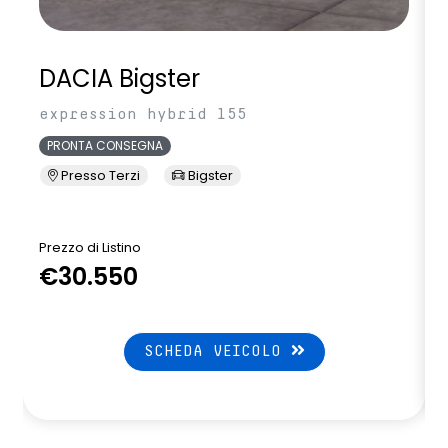
DACIA Bigster
expression hybrid 155
PRONTA CONSEGNA
Presso Terzi
Bigster
Prezzo di Listino
P
€30.550
SCHEDA VEICOLO