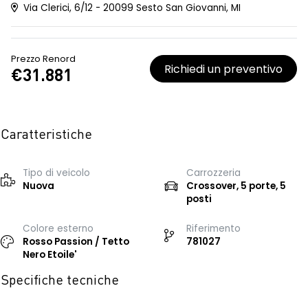
Via Clerici, 6/12 - 20099 Sesto San Giovanni, MI
Prezzo Renord
Richiedi un preventivo
€31.881
Caratteristiche
Tipo di veicolo
Carrozzeria
Nuova
Crossover, 5 porte, 5
posti
Colore esterno
Riferimento
Rosso Passion / Tetto
781027
Nero Etoile'
Specifiche tecniche