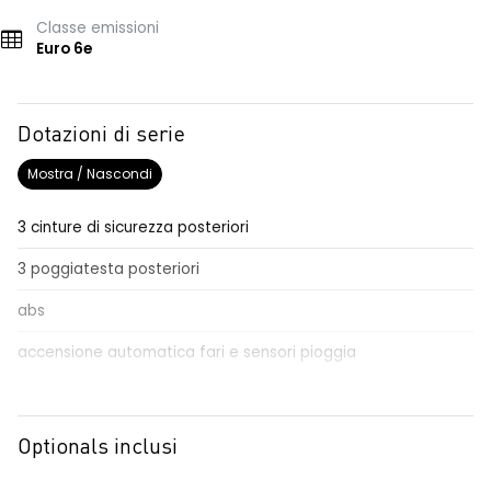
Classe emissioni
Euro 6e
Dotazioni di serie
Mostra / Nascondi
3 cinture di sicurezza posteriori
3 poggiatesta posteriori
abs
accensione automatica fari e sensori pioggia
Aggiornamento del sistema, incluso per 5 anni
airbag frontale conducente e passeggero
Optionals inclusi
airbag laterali a tendina anteriori e posteriori