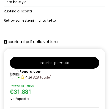
Tinta be style
alzacristalli posteriori elettrici impulsionali
Ruotino di scorta
assistenza alla frenata d'emergenza
Retrovisori esterni in tinta tetto
attacco isofix
azacristalli anteriori elettrici e impulsionali
scarica il pdf della vettura
cartografia standard
cerchi in lega da 18''
climatizzatore automatico
Inserisci permuta
criterio tecnico per tetto panoramico
Renord.com
4.5
(
828
totale
)
design cerchi in lega da 18'' diamantati black hole
Prezzo di Listino
disattivazione ADAS
€31.881
distance warning avviso distanza di sicurezza
Iva Esposta
doppio fondo bagagliaio