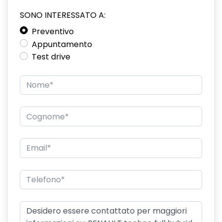
SONO INTERESSATO A:
driver display 10''
Preventivo
eCall funzionalità soggetta a copertura di rete;
Appuntamento
compatibilità 2G/3G o 4G/5G a seconda del veicolo
Test drive
emergency lane keep assist assistenza d'emergenza al
mantenimento della corsia
fari posteriori FULL LED 3D con firma luminosa dinamica C-
SHAPE
frecce di direzione
freno di stazionamento elettrico con funzione Auto-Hold
gas climatizzatore 1234YF
HARM02
indicatore cambio marcia
keyless entry