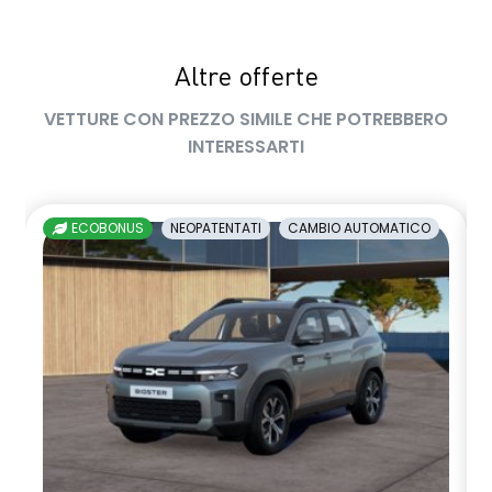
sedile passeggero regolabile in altezza
Altre offerte
sedili posteriori ripiegabili 1/3 - 2/3
VETTURE CON PREZZO SIMILE CHE POTREBBERO
sellerie in tessuto nero melange e tessuto nero titanio con
INTERESSARTI
impunture giallo fresh
shark antenna
ECOBONUS
NEOPATENTATI
CAMBIO AUTOMATICO
sistema di controllo della pressione pneumatici indiretto
sistema di frenata d'emergenza attiva
sistema multimediale openR link 10.4" con Google integrato
volante in pelle