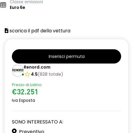
Classe emissioni
Euro 6e
scarica il pdf della vettura
Inserisci permuta
Renord.com
4.5
(
828
totale
)
Prezzo di Listino
€32.251
Iva Esposta
SONO INTERESSATO A:
Preventivo