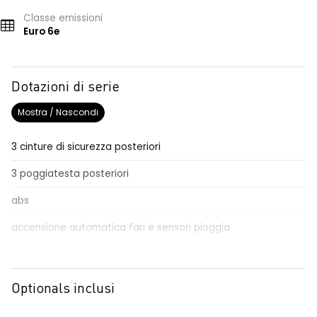
Classe emissioni
Euro 6e
Dotazioni di serie
Mostra / Nascondi
3 cinture di sicurezza posteriori
3 poggiatesta posteriori
abs
accensione automatica fari e sensori pioggia
Aggiornamento del sistema, incluso per 5 anni
airbag frontale conducente e passeggero
Optionals inclusi
airbag laterali a tendina anteriori e posteriori