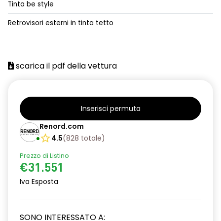
Tinta be style
alzacristalli posteriori elettrici impulsionali
Retrovisori esterni in tinta tetto
assistenza alla frenata d'emergenza
attacco isofix
scarica il pdf della vettura
azacristalli anteriori elettrici e impulsionali
cartografia standard
cerchi in lega da 18''
Inserisci permuta
climatizzatore automatico
Renord.com
4.5
(
828
totale
)
criterio tecnico per tetto panoramico
Prezzo di Listino
design cerchi in lega da 18'' diamantati black hole
€31.551
disattivazione ADAS
Iva Esposta
distance warning avviso distanza di sicurezza
SONO INTERESSATO A:
doppio fondo bagagliaio