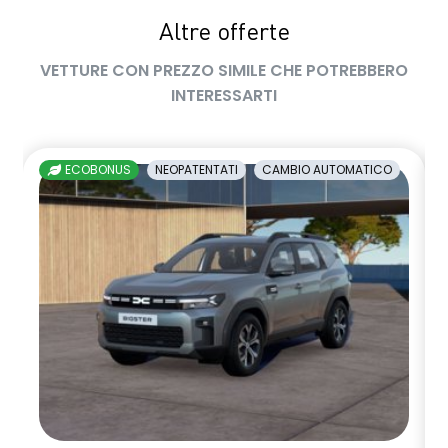
Altre offerte
sedile passeggero regolabile in altezza
VETTURE CON PREZZO SIMILE CHE POTREBBERO
sedili posteriori ripiegabili 1/3 - 2/3
INTERESSARTI
sellerie in tessuto nero melange e tessuto nero titanio con
impunture giallo fresh
ECOBONUS
NEOPATENTATI
CAMBIO AUTOMATICO
shark antenna
sistema di controllo della pressione pneumatici indiretto
sistema di frenata d'emergenza attiva
sistema multimediale openR link 10.4" con Google integrato
volante in pelle