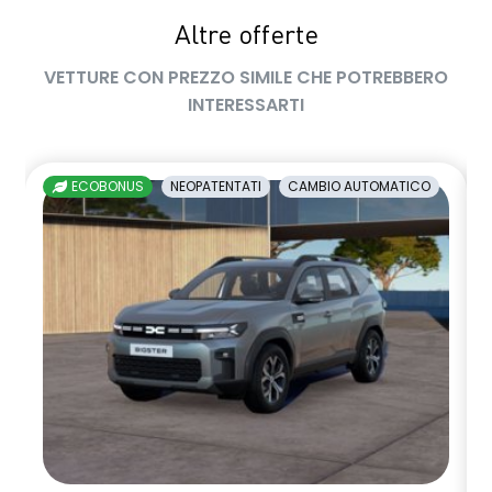
Altre offerte
sedile passeggero regolabile in altezza
VETTURE CON PREZZO SIMILE CHE POTREBBERO
sedili posteriori ripiegabili 1/3 - 2/3
INTERESSARTI
sellerie in tessuto nero melange e tessuto nero titanio con
impunture giallo fresh
ECOBONUS
NEOPATENTATI
CAMBIO AUTOMATICO
shark antenna
sistema di controllo della pressione pneumatici indiretto
sistema di frenata d'emergenza attiva
sistema multimediale openR link 10.4" con Google integrato
volante in pelle