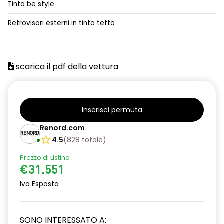
Tinta be style
alzacristalli posteriori elettrici impulsionali
Retrovisori esterni in tinta tetto
assistenza alla frenata d'emergenza
attacco isofix
scarica il pdf della vettura
azacristalli anteriori elettrici e impulsionali
cartografia standard
cerchi in lega da 18''
Inserisci permuta
climatizzatore automatico
Renord.com
4.5
(
828
totale
)
criterio tecnico per tetto panoramico
Prezzo di Listino
design cerchi in lega da 18'' diamantati black hole
€31.551
disattivazione ADAS
Iva Esposta
distance warning avviso distanza di sicurezza
SONO INTERESSATO A:
doppio fondo bagagliaio