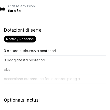
Classe emissioni
Euro 6e
Dotazioni di serie
Mostra / Nascondi
3 cinture di sicurezza posteriori
3 poggiatesta posteriori
abs
accensione automatica fari e sensori pioggia
Aggiornamento del sistema, incluso per 5 anni
airbag frontale conducente e passeggero
Optionals inclusi
airbag laterali a tendina anteriori e posteriori