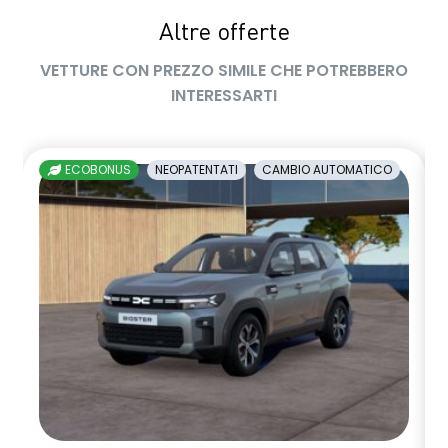
Altre offerte
sedile passeggero regolabile in altezza
VETTURE CON PREZZO SIMILE CHE POTREBBERO
sedili posteriori ripiegabili 1/3 - 2/3
INTERESSARTI
sellerie in tessuto nero melange e tessuto nero titanio con
impunture giallo fresh
ECOBONUS
NEOPATENTATI
CAMBIO AUTOMATICO
shark antenna
sistema di controllo della pressione pneumatici indiretto
sistema di frenata d'emergenza attiva
sistema multimediale openR link 10.4" con Google integrato
volante in pelle