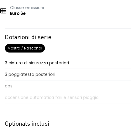
Classe emissioni
Euro 6e
Dotazioni di serie
Mostra / Nascondi
3 cinture di sicurezza posteriori
3 poggiatesta posteriori
abs
accensione automatica fari e sensori pioggia
Aggiornamento del sistema, incluso per 5 anni
airbag frontale conducente e passeggero
Optionals inclusi
airbag laterali a tendina anteriori e posteriori