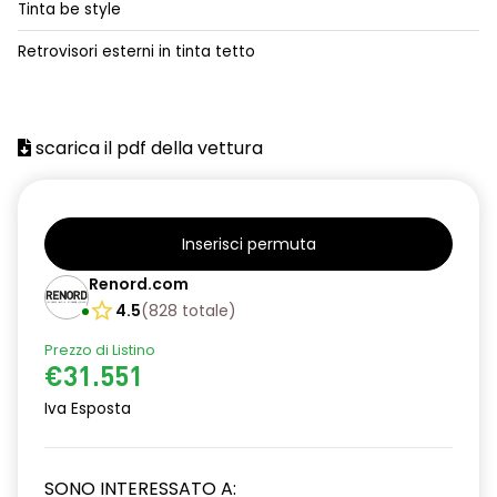
Tinta be style
alzacristalli posteriori elettrici impulsionali
Retrovisori esterni in tinta tetto
assistenza alla frenata d'emergenza
attacco isofix
scarica il pdf della vettura
azacristalli anteriori elettrici e impulsionali
cartografia standard
cerchi in lega da 18''
Inserisci permuta
climatizzatore automatico
Renord.com
4.5
(
828
totale
)
criterio tecnico per tetto panoramico
Prezzo di Listino
design cerchi in lega da 18'' diamantati black hole
€31.551
disattivazione ADAS
Iva Esposta
distance warning avviso distanza di sicurezza
SONO INTERESSATO A:
doppio fondo bagagliaio