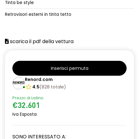
Tinta be style
alzacristalli posteriori elettrici impulsionali
Retrovisori esterni in tinta tetto
assistenza alla frenata d'emergenza
attacco isofix
scarica il pdf della vettura
azacristalli anteriori elettrici e impulsionali
cartografia standard
cerchi in lega da 18''
Inserisci permuta
climatizzatore automatico
Renord.com
4.5
(
828
totale
)
criterio tecnico per tetto panoramico
Prezzo di Listino
design cerchi in lega da 18'' diamantati black hole
€32.601
disattivazione ADAS
Iva Esposta
distance warning avviso distanza di sicurezza
SONO INTERESSATO A:
doppio fondo bagagliaio