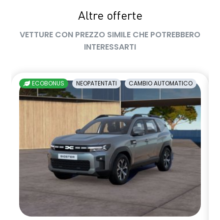
Altre offerte
sedile passeggero regolabile in altezza
VETTURE CON PREZZO SIMILE CHE POTREBBERO
sedili posteriori ripiegabili 1/3 - 2/3
INTERESSARTI
sellerie in tessuto nero melange e tessuto nero titanio con
impunture giallo fresh
ECOBONUS
NEOPATENTATI
CAMBIO AUTOMATICO
shark antenna
sistema di controllo della pressione pneumatici indiretto
sistema di frenata d'emergenza attiva
sistema multimediale openR link 10.4" con Google integrato
volante in pelle