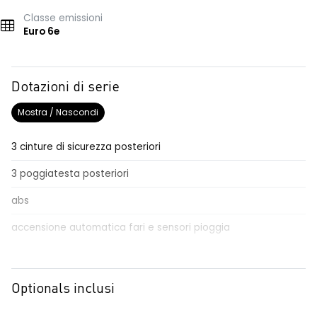
Classe emissioni
Euro 6e
Dotazioni di serie
Mostra / Nascondi
3 cinture di sicurezza posteriori
3 poggiatesta posteriori
abs
accensione automatica fari e sensori pioggia
Aggiornamento del sistema, incluso per 5 anni
airbag frontale conducente e passeggero
Optionals inclusi
airbag laterali a tendina anteriori e posteriori