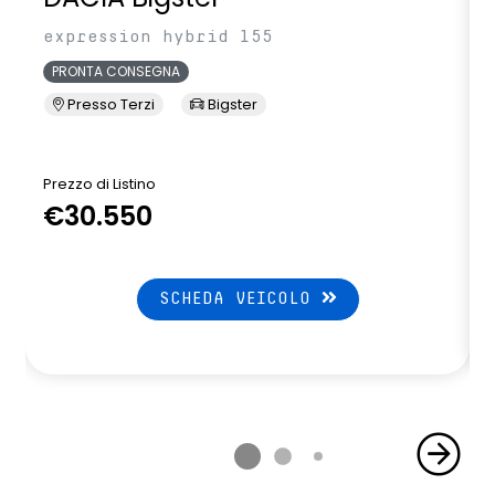
expression hybrid 155
PRONTA CONSEGNA
Presso Terzi
Bigster
Prezzo di Listino
P
€30.550
SCHEDA VEICOLO