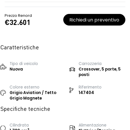
Prezzo Renord
Richiedi un preventivo
€32.601
Caratteristiche
Tipo di veicolo
Carrozzeria
Nuova
Crossover, 5 porte, 5
posti
Colore esterno
Riferimento
Grigio Aviation / Tetto
147404
Grigio Magnete
Specifiche tecniche
Cilindrata
Alimentazione
3