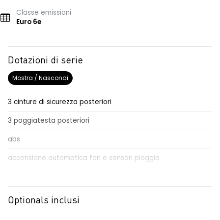
Classe emissioni
Euro 6e
Dotazioni di serie
Mostra / Nascondi
3 cinture di sicurezza posteriori
3 poggiatesta posteriori
abs
accensione automatica fari e sensori pioggia
Aggiornamento del sistema, incluso per 5 anni
airbag frontale conducente e passeggero
Optionals inclusi
airbag laterali a tendina anteriori e posteriori