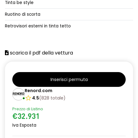
Tinta be style
alzacristalli posteriori elettrici impulsionali
Ruotino di scorta
assistenza alla frenata d'emergenza
Retrovisori esterni in tinta tetto
attacco isofix
azacristalli anteriori elettrici e impulsionali
scarica il pdf della vettura
cartografia standard
cerchi in lega da 18''
climatizzatore automatico
Inserisci permuta
criterio tecnico per tetto panoramico
Renord.com
4.5
(
828
totale
)
design cerchi in lega da 18'' diamantati black hole
Prezzo di Listino
disattivazione ADAS
€32.931
distance warning avviso distanza di sicurezza
Iva Esposta
doppio fondo bagagliaio