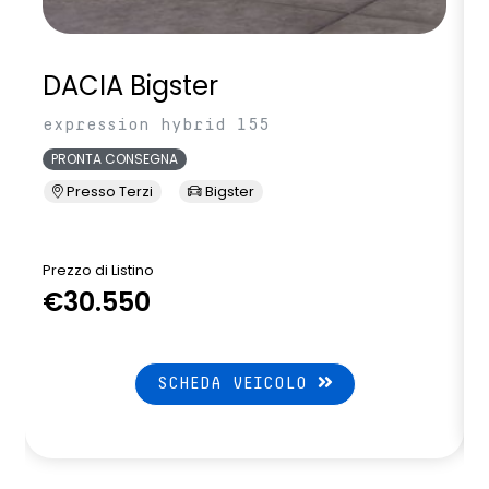
DACIA Bigster
expression hybrid 155
PRONTA CONSEGNA
Presso Terzi
Bigster
Prezzo di Listino
P
€30.550
SCHEDA VEICOLO