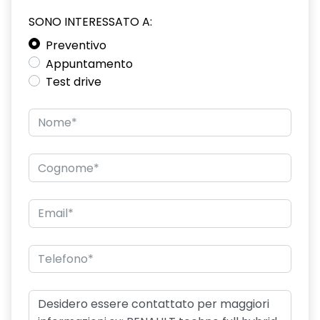
SONO INTERESSATO A:
driver display 10''
Preventivo
eCall funzionalità soggetta a copertura di rete;
Appuntamento
compatibilità 2G/3G o 4G/5G a seconda del veicolo
Test drive
emergency lane keep assist assistenza d'emergenza al
mantenimento della corsia
fari posteriori FULL LED 3D con firma luminosa dinamica C-
SHAPE
frecce di direzione
freno di stazionamento elettrico con funzione Auto-Hold
gas climatizzatore 1234YF
HARM02
indicatore cambio marcia
keyless entry