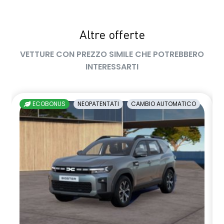
sedile passeggero regolabile in altezza
Altre offerte
sedili posteriori ripiegabili 1/3 - 2/3
VETTURE CON PREZZO SIMILE CHE POTREBBERO
sellerie in tessuto nero melange e tessuto nero titanio con
INTERESSARTI
impunture giallo fresh
shark antenna
ECOBONUS
NEOPATENTATI
CAMBIO AUTOMATICO
sistema di controllo della pressione pneumatici indiretto
sistema di frenata d'emergenza attiva
sistema multimediale openR link 10.4" con Google integrato
volante in pelle