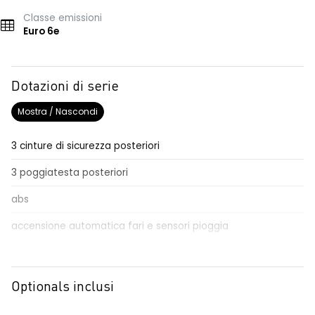
Classe emissioni
Euro 6e
Dotazioni di serie
Mostra / Nascondi
3 cinture di sicurezza posteriori
3 poggiatesta posteriori
abs
accensione automatica fari e sensori pioggia
Aggiornamento del sistema, incluso per 5 anni
airbag frontale conducente e passeggero
Optionals inclusi
airbag laterali a tendina anteriori e posteriori