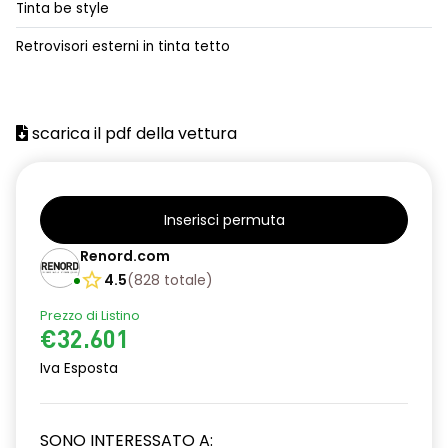
Tinta be style
alzacristalli posteriori elettrici impulsionali
Retrovisori esterni in tinta tetto
assistenza alla frenata d'emergenza
attacco isofix
scarica il pdf della vettura
azacristalli anteriori elettrici e impulsionali
cartografia standard
cerchi in lega da 18''
Inserisci permuta
climatizzatore automatico
Renord.com
4.5
(
828
totale
)
criterio tecnico per tetto panoramico
Prezzo di Listino
design cerchi in lega da 18'' diamantati black hole
€32.601
disattivazione ADAS
Iva Esposta
distance warning avviso distanza di sicurezza
SONO INTERESSATO A:
doppio fondo bagagliaio