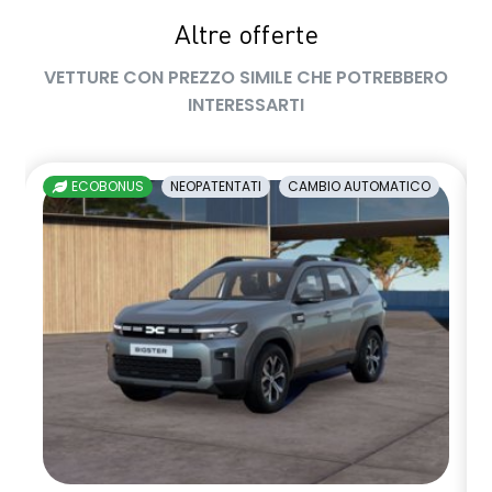
Altre offerte
sedile passeggero regolabile in altezza
VETTURE CON PREZZO SIMILE CHE POTREBBERO
sedili posteriori ripiegabili 1/3 - 2/3
INTERESSARTI
sellerie in tessuto nero melange e tessuto nero titanio con
impunture giallo fresh
ECOBONUS
NEOPATENTATI
CAMBIO AUTOMATICO
shark antenna
sistema di controllo della pressione pneumatici indiretto
sistema di frenata d'emergenza attiva
sistema multimediale openR link 10.4" con Google integrato
volante in pelle