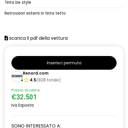
Tinta be style
alzacristalli posteriori elettrici impulsionali
Retrovisori esterni in tinta tetto
assistenza alla frenata d'emergenza
attacco isofix
scarica il pdf della vettura
azacristalli anteriori elettrici e impulsionali
cartografia standard
cerchi in lega da 18''
Inserisci permuta
climatizzatore automatico
Renord.com
4.5
(
828
totale
)
criterio tecnico per tetto panoramico
Prezzo di Listino
design cerchi in lega da 18'' diamantati black hole
€32.501
disattivazione ADAS
Iva Esposta
distance warning avviso distanza di sicurezza
SONO INTERESSATO A:
doppio fondo bagagliaio