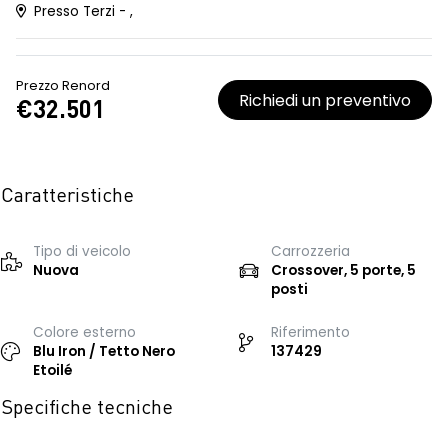
Presso Terzi - ,
Prezzo Renord
Richiedi un preventivo
€32.501
Caratteristiche
Tipo di veicolo
Carrozzeria
Nuova
Crossover, 5 porte, 5
posti
Colore esterno
Riferimento
Blu Iron / Tetto Nero
137429
Etoilé
Specifiche tecniche