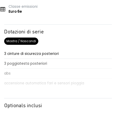
Classe emissioni
Euro 6e
Dotazioni di serie
Mostra / Nascondi
3 cinture di sicurezza posteriori
3 poggiatesta posteriori
abs
accensione automatica fari e sensori pioggia
Aggiornamento del sistema, incluso per 5 anni
airbag frontale conducente e passeggero
Optionals inclusi
airbag laterali a tendina anteriori e posteriori