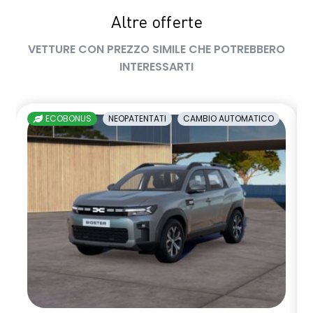
Altre offerte
sedile passeggero regolabile in altezza
VETTURE CON PREZZO SIMILE CHE POTREBBERO
sedili posteriori ripiegabili 1/3 - 2/3
INTERESSARTI
sellerie in tessuto nero melange e tessuto nero titanio con
impunture giallo fresh
ECOBONUS
NEOPATENTATI
CAMBIO AUTOMATICO
shark antenna
sistema di controllo della pressione pneumatici indiretto
sistema di frenata d'emergenza attiva
sistema multimediale openR link 10.4" con Google integrato
volante in pelle