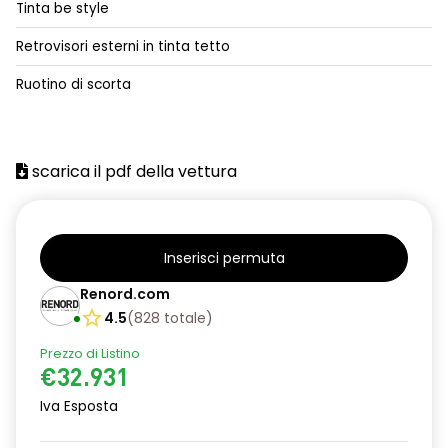
Tinta be style
alzacristalli posteriori elettrici impulsionali
Retrovisori esterni in tinta tetto
assistenza alla frenata d'emergenza
Ruotino di scorta
attacco isofix
azacristalli anteriori elettrici e impulsionali
scarica il pdf della vettura
cartografia standard
cerchi in lega da 18''
climatizzatore automatico
Inserisci permuta
criterio tecnico per tetto panoramico
Renord.com
4.5
(
828
totale
)
design cerchi in lega da 18'' diamantati black hole
Prezzo di Listino
disattivazione ADAS
€32.931
distance warning avviso distanza di sicurezza
Iva Esposta
doppio fondo bagagliaio