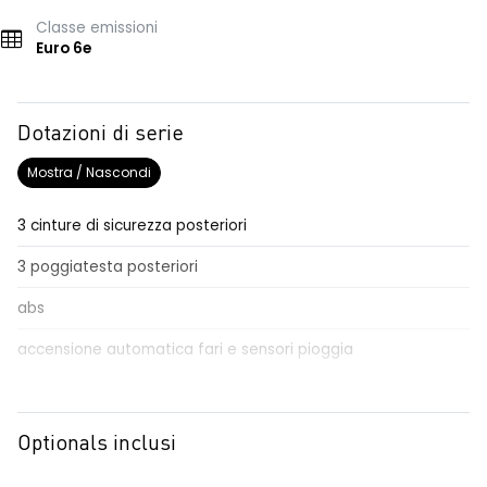
Classe emissioni
Euro 6e
Dotazioni di serie
Mostra / Nascondi
3 cinture di sicurezza posteriori
3 poggiatesta posteriori
abs
accensione automatica fari e sensori pioggia
Aggiornamento del sistema, incluso per 5 anni
airbag frontale conducente e passeggero
Optionals inclusi
airbag laterali a tendina anteriori e posteriori