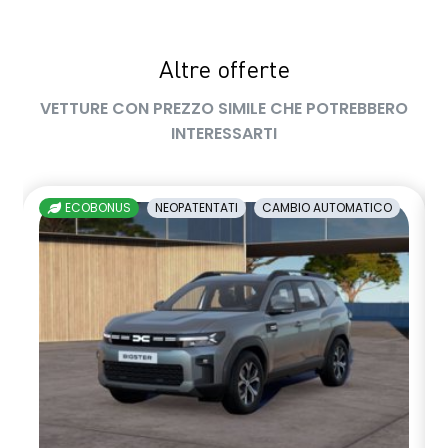
sedile passeggero regolabile in altezza
Altre offerte
sedili posteriori ripiegabili 1/3 - 2/3
VETTURE CON PREZZO SIMILE CHE POTREBBERO
sellerie in tessuto nero melange e tessuto nero titanio con
INTERESSARTI
impunture giallo fresh
shark antenna
ECOBONUS
NEOPATENTATI
CAMBIO AUTOMATICO
sistema di controllo della pressione pneumatici indiretto
sistema di frenata d'emergenza attiva
sistema multimediale openR link 10.4" con Google integrato
volante in pelle