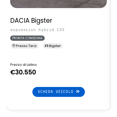
DACIA Bigster
expression hybrid 155
PRONTA CONSEGNA
Presso Terzi
Bigster
Prezzo di Listino
P
€30.550
SCHEDA VEICOLO