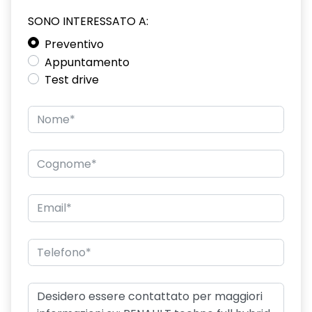
SONO INTERESSATO A:
driver display 10''
Preventivo
eCall funzionalità soggetta a copertura di rete;
Appuntamento
compatibilità 2G/3G o 4G/5G a seconda del veicolo
Test drive
emergency lane keep assist assistenza d'emergenza al
mantenimento della corsia
fari posteriori FULL LED 3D con firma luminosa dinamica C-
SHAPE
frecce di direzione
freno di stazionamento elettrico con funzione Auto-Hold
gas climatizzatore 1234YF
HARM02
indicatore cambio marcia
keyless entry