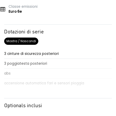
Classe emissioni
Euro 6e
Dotazioni di serie
Mostra / Nascondi
3 cinture di sicurezza posteriori
3 poggiatesta posteriori
abs
accensione automatica fari e sensori pioggia
Aggiornamento del sistema, incluso per 5 anni
airbag frontale conducente e passeggero
Optionals inclusi
airbag laterali a tendina anteriori e posteriori