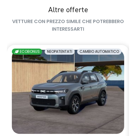
Altre offerte
sedile passeggero regolabile in altezza
VETTURE CON PREZZO SIMILE CHE POTREBBERO
sedili posteriori ripiegabili 1/3 - 2/3
INTERESSARTI
sellerie in tessuto nero melange e tessuto nero titanio con
impunture giallo fresh
ECOBONUS
NEOPATENTATI
CAMBIO AUTOMATICO
shark antenna
sistema di controllo della pressione pneumatici indiretto
sistema di frenata d'emergenza attiva
sistema multimediale openR link 10.4" con Google integrato
volante in pelle