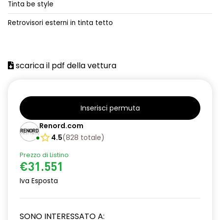
Tinta be style
alzacristalli posteriori elettrici impulsionali
Retrovisori esterni in tinta tetto
assistenza alla frenata d'emergenza
attacco isofix
scarica il pdf della vettura
azacristalli anteriori elettrici e impulsionali
cartografia standard
cerchi in lega da 18''
Inserisci permuta
climatizzatore automatico
Renord.com
4.5
(
828
totale
)
criterio tecnico per tetto panoramico
Prezzo di Listino
design cerchi in lega da 18'' diamantati black hole
€31.551
disattivazione ADAS
Iva Esposta
distance warning avviso distanza di sicurezza
SONO INTERESSATO A:
doppio fondo bagagliaio