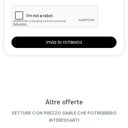
luci diurne a LED con firma luminosa C-shape
maniglie in tinta carrozzeria
manuale di uso e manutenzione digitale
Manutenzione Connessa, incluso per 8 anni
multisense
Pacchetto Guida Connessa, incluso per 5 anni
Pack standard connectivity tramite app my rnlt
predisposizione alcolock / alcol interlock
privacy glass
Altre offerte
retrovisore interno fotocromatico
VETTURE CON PREZZO SIMILE CHE POTREBBERO
retrovisori esterni richiudibili elettricamente
INTERESSARTI
sedile passeggero regolabile in altezza