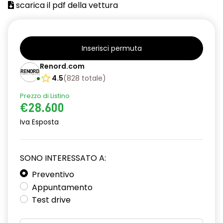
scarica il pdf della vettura
attacco isofix
azacristalli anteriori elettrici e impulsionali
bracciolo anteriore con vano portaoggetti
Inserisci permuta
cartografia standard
Renord.com
4.5
(
828
totale
)
cerchi in lega da 18''
Prezzo di Listino
climatizzatore automatico
€28.600
criterio tecnico per tetto panoramico
Iva Esposta
design cerchi in lega da 18'' diamantati black hole
SONO INTERESSATO A:
disattivazione ADAS
Preventivo
distance warning avviso distanza di sicurezza
Appuntamento
doppio fondo bagagliaio
Test drive
driver display 10''