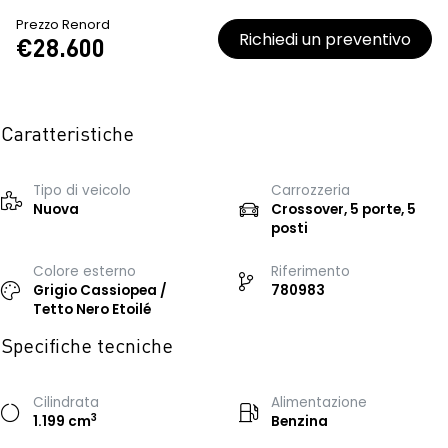
Prezzo Renord
Richiedi un preventivo
€28.600
Caratteristiche
Tipo di veicolo
Carrozzeria
Nuova
Crossover, 5 porte, 5
posti
Colore esterno
Riferimento
Grigio Cassiopea /
780983
Tetto Nero Etoilé
Specifiche tecniche
Cilindrata
Alimentazione
3
1.199 cm
Benzina