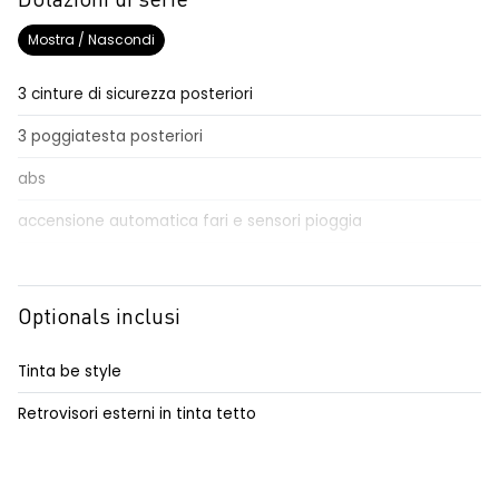
Dotazioni di serie
Mostra / Nascondi
3 cinture di sicurezza posteriori
3 poggiatesta posteriori
abs
accensione automatica fari e sensori pioggia
adaptative cruise control
Aggiornamento del sistema, incluso per 5 anni
Optionals inclusi
airbag frontale conducente e passeggero
Tinta be style
airbag laterali a tendina anteriori e posteriori
Retrovisori esterni in tinta tetto
alzacristalli posteriori elettrici impulsionali
assistenza alla frenata d'emergenza