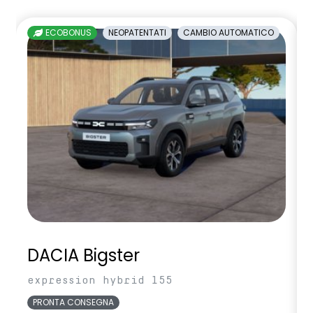
sedili posteriori ripiegabili 1/3 - 2/3
ECOBONUS
NEOPATENTATI
CAMBIO AUTOMATICO
sellerie in tessuto nero melange e tessuto nero titanio con
impunture giallo fresh
sensori di parcheggio anteriori/posteriori/laterali
shark antenna
sistema di controllo della pressione pneumatici indiretto
sistema di frenata d'emergenza attiva
sistema multimediale openR link 10.4" con Google integrato
volante in pelle
DACIA Bigster
expression hybrid 155
PRONTA CONSEGNA