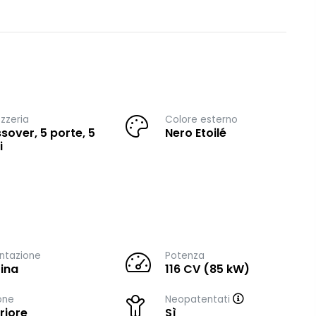
zzeria
Colore esterno
sover, 5 porte, 5
Nero Etoilé
i
ntazione
Potenza
ina
116 CV (85 kW)
one
Neopatentati
riore
Sì