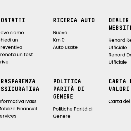
CONTATTI
RICERCA AUTO
DEALER
WEBSIT
ove siamo
Nuove
hiedi un
Km 0
Renord R
reventivo
Auto usate
Ufficiale
renota un test
Renord D
rive
Ufficiale
TRASPARENZA
POLITICA
CARTA 
ASSICURATIVA
PARITÀ DI
VALORI
GENERE
nformativa Ivass
Carta dei 
obilize Financial
Politiche Parità di
ervices
Genere