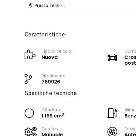
Presso Terzi - ,
Caratteristiche
Tipo di veicolo
Carro
Nuova
Cros
post
Riferimento
780926
Specifiche tecniche
Cilindrata
Alime
3
1.199 cm
Benz
Cambio
Trazi
Manuale
Ante