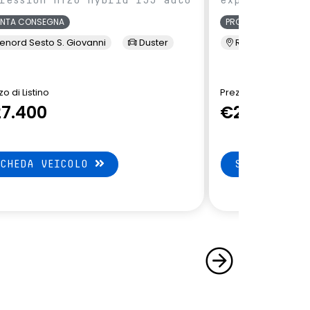
ONTA CONSEGNA
PRONTA CONSEGNA
enord Sesto S. Giovanni
Duster
Renord Sesto S. 
o di Listino
Prezzo di Listino
7.400
€27.550
SCHEDA VEICOLO
SCHEDA VEI