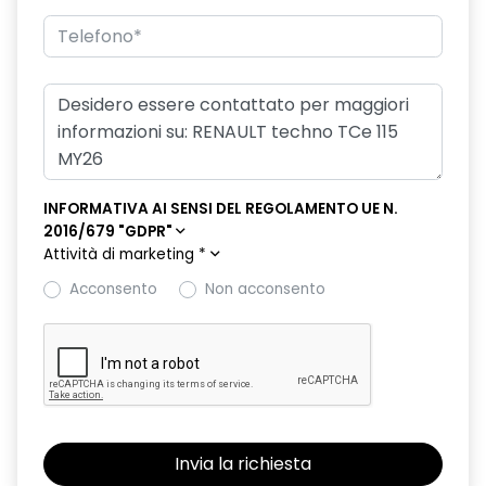
eCall funzionalità soggetta a copertura di rete;
compatibilità 2G/3G o 4G/5G a seconda del veicolo
emergency lane keep assist assistenza d'emergenza al
mantenimento della corsia
fari posteriori FULL LED 3D con firma luminosa dinamica C-
SHAPE
INFORMATIVA AI SENSI DEL REGOLAMENTO UE N.
frecce di direzione
2016/679 "GDPR"
Attività di marketing
*
freno di stazionamento elettrico con funzione Auto-Hold
Acconsento
Non acconsento
gas climatizzatore 1234YF
HARM02
indicatore cambio marcia
keyless entry
limitatore di velocità a 180 km/h