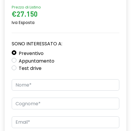
attacco isofix
Prezzo di Listino
€27.150
azacristalli anteriori elettrici e impulsionali
Iva Esposta
bracciolo anteriore con vano portaoggetti
cartografia standard
SONO INTERESSATO A:
cerchi in lega da 18''
Preventivo
Appuntamento
climatizzatore automatico
Test drive
criterio tecnico per tetto panoramico
design cerchi in lega da 18'' diamantati black hole
disattivazione ADAS
distance warning avviso distanza di sicurezza
doppio fondo bagagliaio
driver display 10''