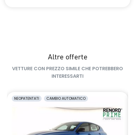
luci diurne a LED con firma luminosa C-shape
maniglie in tinta carrozzeria
manuale di uso e manutenzione digitale
Manutenzione Connessa, incluso per 8 anni
multisense
Altre offerte
Pacchetto Guida Connessa, incluso per 5 anni
VETTURE CON PREZZO SIMILE CHE POTREBBERO
INTERESSARTI
Pack standard connectivity tramite app my rnlt
predisposizione alcolock / alcol interlock
NEOPATENTATI
CAMBIO AUTOMATICO
privacy glass
retrovisore interno fotocromatico
retrovisori esterni richiudibili elettricamente
sedile passeggero regolabile in altezza