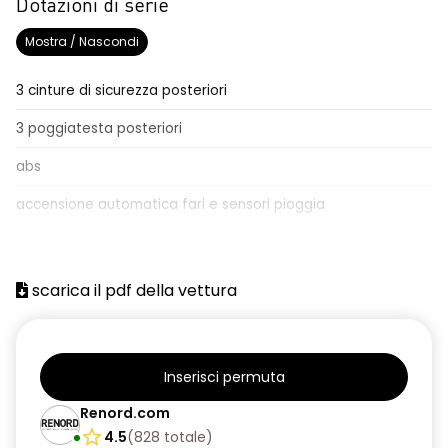
Dotazioni di serie
Mostra / Nascondi
3 cinture di sicurezza posteriori
3 poggiatesta posteriori
abs
accensione automatica fari e sensori pioggia
adaptative cruise control
Aggiornamento del sistema, incluso per 5 anni
scarica il pdf della vettura
airbag frontale conducente e passeggero
airbag laterali a tendina anteriori e posteriori
Inserisci permuta
alzacristalli posteriori elettrici impulsionali
Renord.com
assistenza alla frenata d'emergenza
4.5
(
828
totale
)