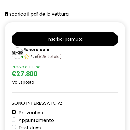
attacco isofix
scarica il pdf della vettura
azacristalli anteriori elettrici e impulsionali
bracciolo anteriore con vano portaoggetti
cartografia standard
Inserisci permuta
cerchi in lega da 18''
Renord.com
4.5
(
828
totale
)
climatizzatore automatico
Prezzo di Listino
criterio tecnico per tetto panoramico
€27.800
design cerchi in lega da 18'' diamantati black hole
Iva Esposta
disattivazione ADAS
SONO INTERESSATO A:
distance warning avviso distanza di sicurezza
Preventivo
doppio fondo bagagliaio
Appuntamento
driver display 10''
Test drive