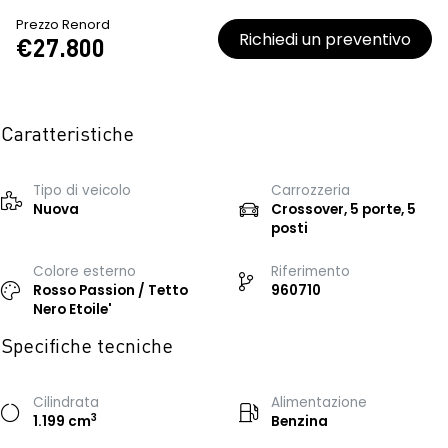
Prezzo Renord
Richiedi un preventivo
€27.800
Caratteristiche
Tipo di veicolo
Carrozzeria
Nuova
Crossover, 5 porte, 5
posti
Colore esterno
Riferimento
Rosso Passion / Tetto
960710
Nero Etoile'
Specifiche tecniche
Cilindrata
Alimentazione
3
1.199 cm
Benzina