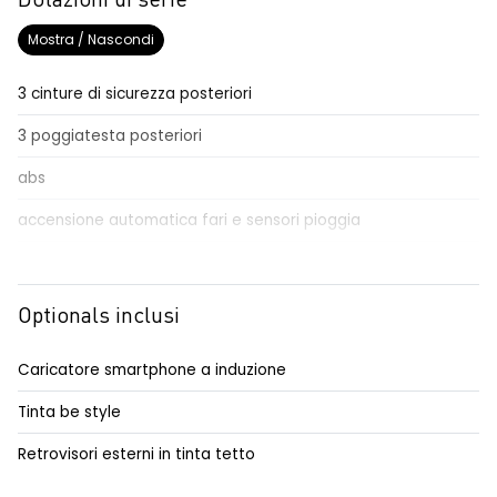
Dotazioni di serie
Mostra / Nascondi
3 cinture di sicurezza posteriori
3 poggiatesta posteriori
abs
accensione automatica fari e sensori pioggia
adaptative cruise control
Aggiornamento del sistema, incluso per 5 anni
Optionals inclusi
airbag frontale conducente e passeggero
Caricatore smartphone a induzione
airbag laterali a tendina anteriori e posteriori
Tinta be style
alzacristalli posteriori elettrici impulsionali
Retrovisori esterni in tinta tetto
assistenza alla frenata d'emergenza