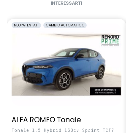
INTERESSARTI
sedili posteriori ripiegabili 1/3 - 2/3
sellerie in tessuto nero melange e tessuto nero titanio con
NEOPATENTATI
CAMBIO AUTOMATICO
impunture giallo fresh
sensori di parcheggio anteriori/posteriori/laterali
shark antenna
sistema di controllo della pressione pneumatici indiretto
sistema di frenata d'emergenza attiva
sistema multimediale openR link 10.4" con Google integrato
volante in pelle
ALFA ROMEO Tonale
Tonale 1.5 Hybrid 130cv Sprint TCT7