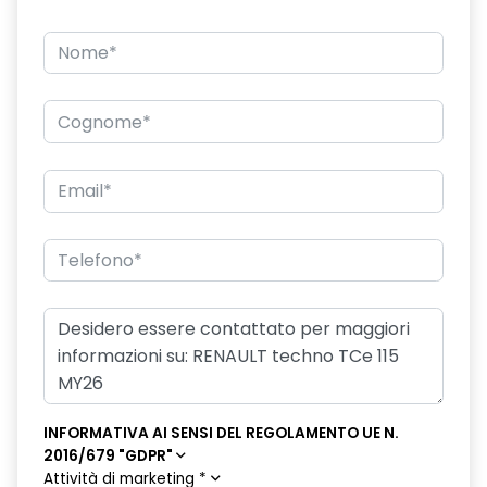
eCall funzionalità soggetta a copertura di rete;
compatibilità 2G/3G o 4G/5G a seconda del veicolo
emergency lane keep assist assistenza d'emergenza al
mantenimento della corsia
fari posteriori FULL LED 3D con firma luminosa dinamica C-
SHAPE
frecce di direzione
freno di stazionamento elettrico con funzione Auto-Hold
gas climatizzatore 1234YF
HARM02
indicatore cambio marcia
keyless entry
INFORMATIVA AI SENSI DEL REGOLAMENTO UE N.
2016/679 "GDPR"
limitatore di velocità a 180 km/h
Attività di marketing
*