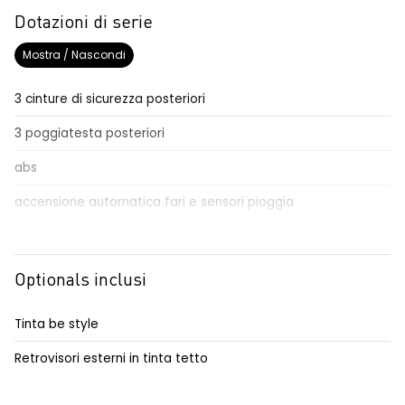
Dotazioni di serie
Mostra / Nascondi
3 cinture di sicurezza posteriori
3 poggiatesta posteriori
abs
accensione automatica fari e sensori pioggia
adaptative cruise control
Aggiornamento del sistema, incluso per 5 anni
Optionals inclusi
airbag frontale conducente e passeggero
Tinta be style
airbag laterali a tendina anteriori e posteriori
Retrovisori esterni in tinta tetto
alzacristalli posteriori elettrici impulsionali