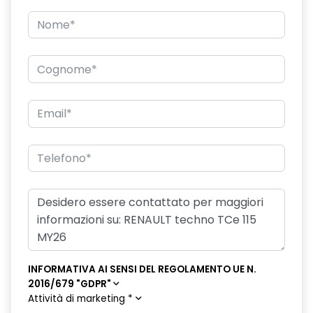
driver display 10''
eCall funzionalità soggetta a copertura di rete;
compatibilità 2G/3G o 4G/5G a seconda del veicolo
emergency lane keep assist assistenza d'emergenza al
mantenimento della corsia
fari posteriori FULL LED 3D con firma luminosa dinamica C-
SHAPE
frecce di direzione
freno di stazionamento elettrico con funzione Auto-Hold
gas climatizzatore 1234YF
HARM02
indicatore cambio marcia
INFORMATIVA AI SENSI DEL REGOLAMENTO UE N.
2016/679 "GDPR"
keyless entry
Attività di marketing
*