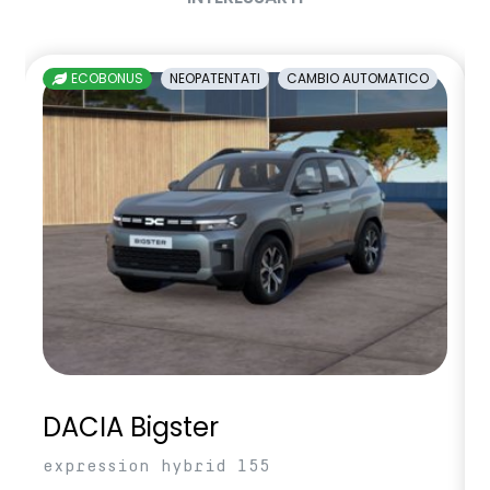
sedile passeggero regolabile in altezza
sedili posteriori ripiegabili 1/3 - 2/3
ECOBONUS
NEOPATENTATI
CAMBIO AUTOMATICO
sellerie in tessuto nero melange e tessuto nero titanio con
impunture giallo fresh
sensori di parcheggio anteriori/posteriori/laterali
shark antenna
sistema di controllo della pressione pneumatici indiretto
sistema di frenata d'emergenza attiva
sistema multimediale openR link 10.4" con Google integrato
volante in pelle
DACIA Bigster
expression hybrid 155