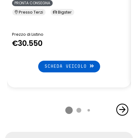
PRONTA CONSEGNA
Presso Terzi
Bigster
Prezzo di Listino
P
€30.550
SCHEDA VEICOLO