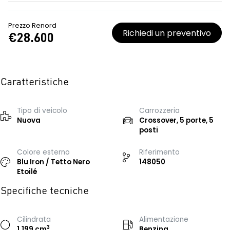
Prezzo Renord
Richiedi un preventivo
€28.600
Caratteristiche
Tipo di veicolo
Carrozzeria
Nuova
Crossover, 5 porte, 5
posti
Colore esterno
Riferimento
Blu Iron / Tetto Nero
148050
Etoilé
Specifiche tecniche
Cilindrata
Alimentazione
3
1.199 cm
Benzina