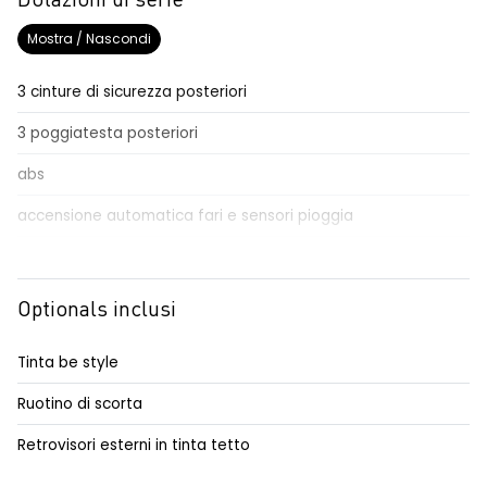
Dotazioni di serie
Mostra / Nascondi
3 cinture di sicurezza posteriori
3 poggiatesta posteriori
abs
accensione automatica fari e sensori pioggia
adaptative cruise control
Aggiornamento del sistema, incluso per 5 anni
Optionals inclusi
airbag frontale conducente e passeggero
Tinta be style
airbag laterali a tendina anteriori e posteriori
Ruotino di scorta
alzacristalli posteriori elettrici impulsionali
Retrovisori esterni in tinta tetto
assistenza alla frenata d'emergenza