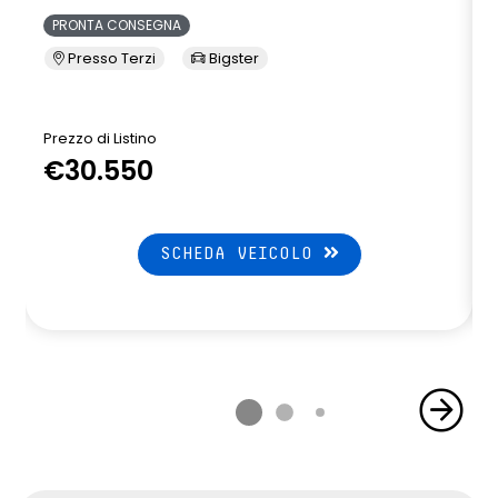
PRONTA CONSEGNA
Presso Terzi
Bigster
Prezzo di Listino
P
€30.550
SCHEDA VEICOLO