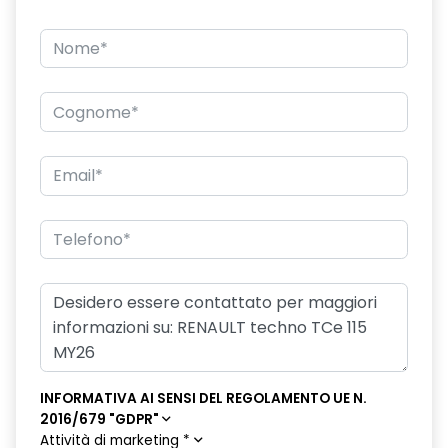
eCall funzionalità soggetta a copertura di rete;
compatibilità 2G/3G o 4G/5G a seconda del veicolo
emergency lane keep assist assistenza d'emergenza al
mantenimento della corsia
fari posteriori FULL LED 3D con firma luminosa dinamica C-
SHAPE
frecce di direzione
freno di stazionamento elettrico con funzione Auto-Hold
gas climatizzatore 1234YF
HARM02
indicatore cambio marcia
keyless entry
INFORMATIVA AI SENSI DEL REGOLAMENTO UE N.
2016/679 "GDPR"
limitatore di velocità a 180 km/h
Attività di marketing
*