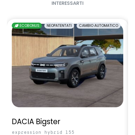
INTERESSARTI
sedili posteriori ripiegabili 1/3 - 2/3
sellerie in tessuto nero melange e tessuto nero titanio con
ECOBONUS
NEOPATENTATI
CAMBIO AUTOMATICO
impunture giallo fresh
sensori di parcheggio anteriori/posteriori/laterali
shark antenna
sistema di controllo della pressione pneumatici indiretto
sistema di frenata d'emergenza attiva
sistema multimediale openR link 10.4" con Google integrato
volante in pelle
DACIA Bigster
expression hybrid 155