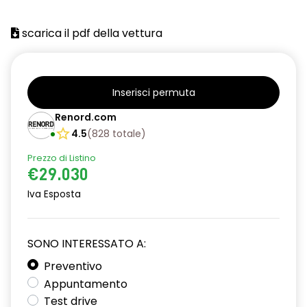
attacco isofix
scarica il pdf della vettura
azacristalli anteriori elettrici e impulsionali
bracciolo anteriore con vano portaoggetti
cartografia standard
Inserisci permuta
cerchi in lega da 18''
Renord.com
4.5
(
828
totale
)
climatizzatore automatico
Prezzo di Listino
criterio tecnico per tetto panoramico
€29.030
design cerchi in lega da 18'' diamantati black hole
Iva Esposta
disattivazione ADAS
SONO INTERESSATO A:
distance warning avviso distanza di sicurezza
Preventivo
doppio fondo bagagliaio
Appuntamento
driver display 10''
Test drive