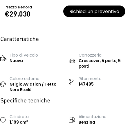
Prezzo Renord
Richiedi un preventivo
€29.030
Caratteristiche
Tipo di veicolo
Carrozzeria
Nuova
Crossover, 5 porte, 5
posti
Colore esterno
Riferimento
Grigio Aviation / Tetto
147495
Nero Etoilé
Specifiche tecniche
Cilindrata
Alimentazione
3
1.199 cm
Benzina