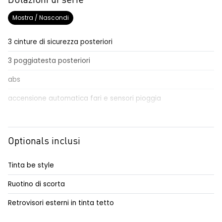
Dotazioni di serie
Mostra / Nascondi
3 cinture di sicurezza posteriori
3 poggiatesta posteriori
abs
accensione automatica fari e sensori pioggia
adaptative cruise control
Aggiornamento del sistema, incluso per 5 anni
Optionals inclusi
airbag frontale conducente e passeggero
Tinta be style
airbag laterali a tendina anteriori e posteriori
Ruotino di scorta
alzacristalli posteriori elettrici impulsionali
Retrovisori esterni in tinta tetto
assistenza alla frenata d'emergenza