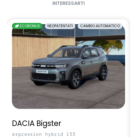
INTERESSARTI
sedili posteriori ripiegabili 1/3 - 2/3
sellerie in tessuto nero melange e tessuto nero titanio con
ECOBONUS
NEOPATENTATI
CAMBIO AUTOMATICO
impunture giallo fresh
sensori di parcheggio anteriori/posteriori/laterali
shark antenna
sistema di controllo della pressione pneumatici indiretto
sistema di frenata d'emergenza attiva
sistema multimediale openR link 10.4" con Google integrato
volante in pelle
DACIA Bigster
expression hybrid 155