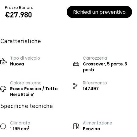
Prezzo Renord
Richiedi un preventivo
€27.980
Caratteristiche
Tipo di veicolo
Carrozzeria
Nuova
Crossover, 5 porte, 5
posti
Colore esterno
Riferimento
Rosso Passion / Tetto
147497
Nero Etoile'
Specifiche tecniche
Cilindrata
Alimentazione
3
1.199 cm
Benzina