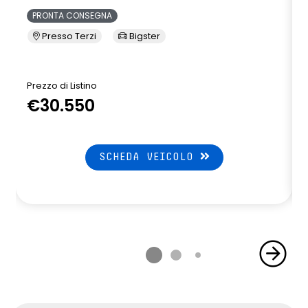
PRONTA CONSEGNA
Presso Terzi
Bigster
Prezzo di Listino
P
€30.550
SCHEDA VEICOLO