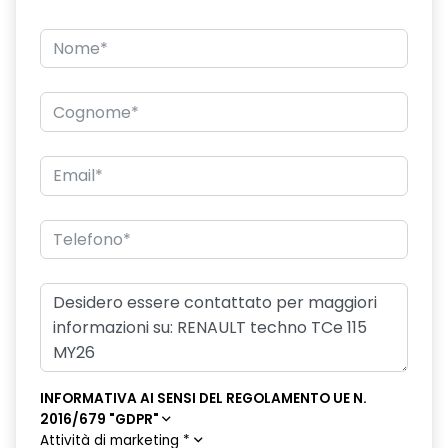
eCall funzionalità soggetta a copertura di rete;
compatibilità 2G/3G o 4G/5G a seconda del veicolo
emergency lane keep assist assistenza d'emergenza al
mantenimento della corsia
fari posteriori FULL LED 3D con firma luminosa dinamica C-
SHAPE
frecce di direzione
freno di stazionamento elettrico con funzione Auto-Hold
gas climatizzatore 1234YF
HARM02
indicatore cambio marcia
keyless entry
INFORMATIVA AI SENSI DEL REGOLAMENTO UE N.
2016/679 "GDPR"
limitatore di velocità a 180 km/h
Attività di marketing
*