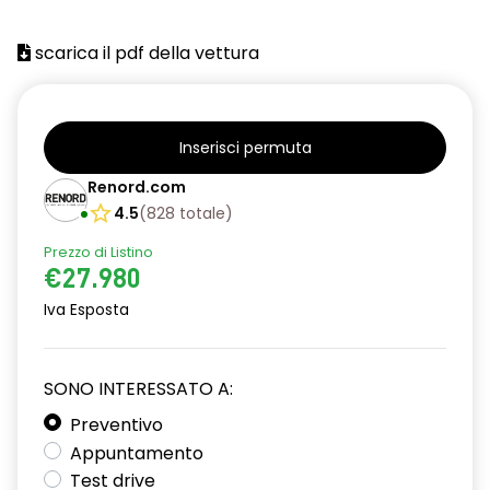
attacco isofix
scarica il pdf della vettura
azacristalli anteriori elettrici e impulsionali
bracciolo anteriore con vano portaoggetti
cartografia standard
Inserisci permuta
cerchi in lega da 18''
Renord.com
4.5
(
828
totale
)
climatizzatore automatico
Prezzo di Listino
criterio tecnico per tetto panoramico
€27.980
design cerchi in lega da 18'' diamantati black hole
Iva Esposta
disattivazione ADAS
SONO INTERESSATO A:
distance warning avviso distanza di sicurezza
Preventivo
doppio fondo bagagliaio
Appuntamento
driver display 10''
Test drive