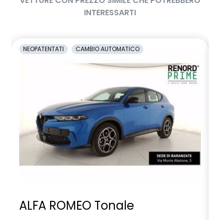
VETTURE CON PREZZO SIMILE CHE POTREBBERO
INTERESSARTI
retrovisori esterni in tinta tetto
sedili anteriori regolabili meccanicamente a 6 vie
NEOPATENTATI
CAMBIO AUTOMATICO
sellerie con rivestimento in misto tessuto e TEP ed elementi
decorativi in Alcantara
shark antenna
sistema di controllo della pressione pneumatici indiretto
sistema di frenata d'emergenza attiva con riconoscimento
pedoni, ciclisti e incroci
sistema di rilevamento stato di vigilanza del conducente
smartphone replication wireless compatibile con Android
Auto™ / Apple CarPlay™
volante multifunzione in ecopelle
ALFA ROMEO Tonale