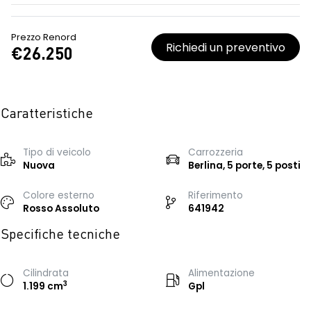
Prezzo Renord
Richiedi un preventivo
€26.250
Caratteristiche
Tipo di veicolo
Carrozzeria
Nuova
Berlina, 5 porte, 5 posti
Colore esterno
Riferimento
Rosso Assoluto
641942
Specifiche tecniche
Cilindrata
Alimentazione
3
1.199 cm
Gpl