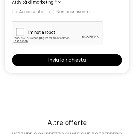
Attività di marketing
*
lunotto posteriore con funzione sbrinamento
Acconsento
Non acconsento
Manutenzione Connessa, incluso per 8 anni
multi-sense a 4 modalità
occupant safe exit alert
Pack standard connectivity, tramite app my rnlt
PNDIF1
portellone posteriore manuale
privacy glass
rear cross traffic alert avviso ostacolo in retromarcia e rear
automatic emergency breaking
retrovisore interno elettrocromico frameless
Altre offerte
retrovisori esterni elettrici riscaldabili e ripiegabili
elettricamente