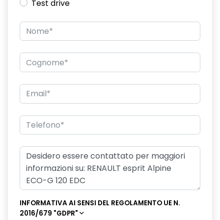
Test drive
eCall funzionalità soggetta a copertura di rete;
compatibilità 2G/3G o 4G/5G a seconda del veicolo
emergency lane keep assist assistenza d'emergenza al
mantenimento della corsia
fari full LED adaptative vision, con funzione fendinebbia
integrata
freno di stazionamento elettrico con funzione Auto-Hold
hands-free card per apertura/chiusura porte e avviamento
motore
HAR03
intelligent adaptative cruise control + lane centering assist
intelligent speed assist assistenza al superamento dei limiti
di velocità
INFORMATIVA AI SENSI DEL REGOLAMENTO UE N.
2016/679 "GDPR"
kit gonfiaggio pneumatici