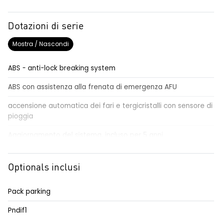
Dotazioni di serie
Mostra / Nascondi
ABS - anti-lock breaking system
ABS con assistenza alla frenata di emergenza AFU
accensione automatica dei fari e tergicristalli con sensore di
pioggia
Aggiornamento del sistema, incluso per 5 anni
airbag centrale, airbag laterali e a tendina anteriori e
posteriori
Optionals inclusi
airbag frontale conducente e passeggero
Pack parking
alzacristalli anteriori elettrici impulsionali
Pndif1
alzacristalli posteriori elettrici impulsionali