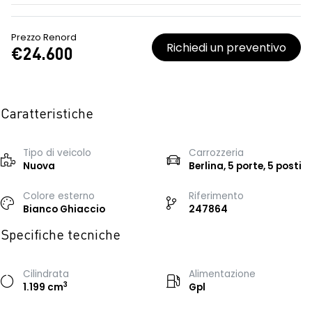
Prezzo Renord
Richiedi un preventivo
€24.600
Caratteristiche
Tipo di veicolo
Carrozzeria
Nuova
Berlina, 5 porte, 5 posti
Colore esterno
Riferimento
Bianco Ghiaccio
247864
Specifiche tecniche
Cilindrata
Alimentazione
3
1.199 cm
Gpl