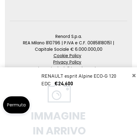
Renord S.p.a.
REA Milano 810796 | P.IVA e C.F. 00858180151 |
Capitale Sociale € 6.000.000,00
Cookie Policy
Privacy Policy
Impostazioni di tracciamento
×
RENAULT esprit Alpine ECO-G 120
Credits
EDC
€24.600
Agenzia SEO
Permuta