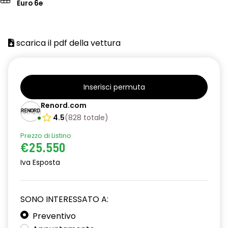
Euro 6e
scarica il pdf della vettura
Inserisci permuta
Renord.com
4.5
(
828
totale
)
Prezzo di Listino
€25.550
Iva Esposta
SONO INTERESSATO A:
Preventivo