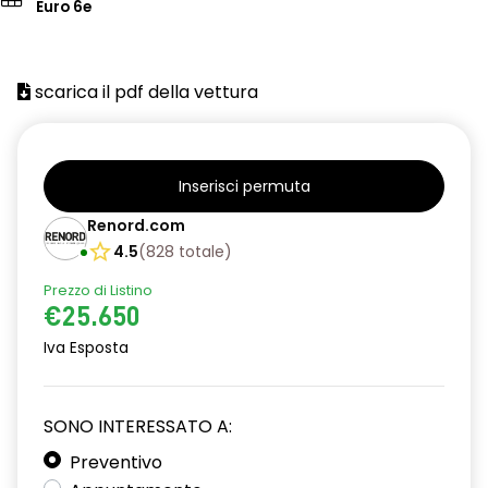
Euro 6e
scarica il pdf della vettura
Inserisci permuta
Renord.com
4.5
(
828
totale
)
Prezzo di Listino
€25.650
Iva Esposta
SONO INTERESSATO A:
Preventivo