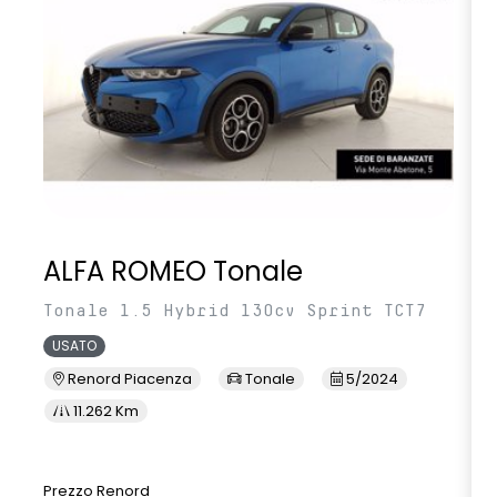
retrovisori esterni in tinta tetto
sedili anteriori regolabili meccanicamente a 6 vie
sellerie con rivestimento in misto tessuto e TEP ed elementi
decorativi in Alcantara
shark antenna
sistema di controllo della pressione pneumatici indiretto
ALFA ROMEO Tonale
sistema di frenata d'emergenza attiva con riconoscimento
pedoni, ciclisti e incroci
Tonale 1.5 Hybrid 130cv Sprint TCT7
sistema di rilevamento stato di vigilanza del conducente
USATO
Renord Piacenza
Tonale
5/2024
smartphone replication wireless compatibile con Android
Auto™ / Apple CarPlay™
11.262 Km
volante multifunzione in ecopelle
Prezzo Renord