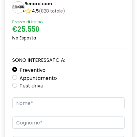
Renord.com
assistenza alla partenza in salita
4.5
(
828
totale
)
Prezzo di Listino
blind spot warning and rear detection with emergency lane
keeping assist
€25.550
Iva Esposta
caricatore smartphone a induzione
cerchi in lega da 18''
SONO INTERESSATO A:
climatizzatore automatico
Preventivo
commutazione automatica abbaglianti/ anabbaglianti
Appuntamento
Test drive
consolle centrale con vano portaoggetti + bracciolo
criterio active driver assist
design cerchi in lega da 18" diamantati "cosmic"
distance warning avviso distanza di sicurezza
driver display 10''