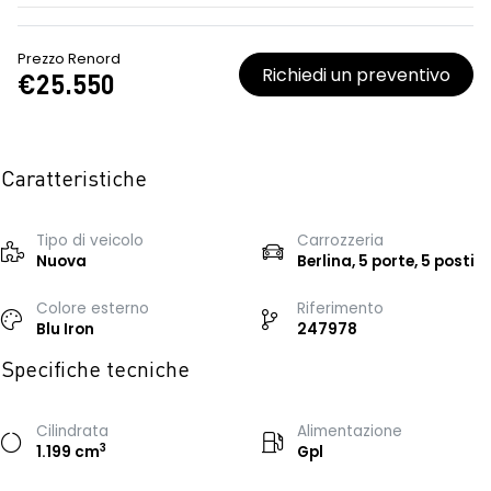
Prezzo Renord
Richiedi un preventivo
€25.550
Caratteristiche
Tipo di veicolo
Carrozzeria
Nuova
Berlina, 5 porte, 5 posti
Colore esterno
Riferimento
Blu Iron
247978
Specifiche tecniche
Cilindrata
Alimentazione
3
1.199 cm
Gpl