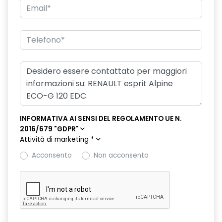
eCall funzionalità soggetta a copertura di rete;
compatibilità 2G/3G o 4G/5G a seconda del veicolo
emergency lane keep assist assistenza d'emergenza al
mantenimento della corsia
fari full LED adaptative vision, con funzione fendinebbia
integrata
freno di stazionamento elettrico con funzione Auto-Hold
INFORMATIVA AI SENSI DEL REGOLAMENTO UE N.
hands-free card per apertura/chiusura porte e avviamento
2016/679 "GDPR"
motore
Attività di marketing
*
HAR03
Acconsento
Non acconsento
intelligent adaptative cruise control + lane centering assist
intelligent speed assist assistenza al superamento dei limiti
di velocità
kit gonfiaggio pneumatici