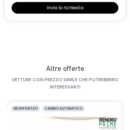
lunotto posteriore con funzione sbrinamento
Manutenzione Connessa, incluso per 8 anni
multi-sense a 4 modalità
occupant safe exit alert
Pack standard connectivity, tramite app my rnlt
PNDIF1
Altre offerte
portellone posteriore manuale
VETTURE CON PREZZO SIMILE CHE POTREBBERO
privacy glass
INTERESSARTI
rear cross traffic alert avviso ostacolo in retromarcia e rear
automatic emergency breaking
NEOPATENTATI
CAMBIO AUTOMATICO
retrovisore interno elettrocromico frameless
retrovisori esterni elettrici riscaldabili e ripiegabili
elettricamente