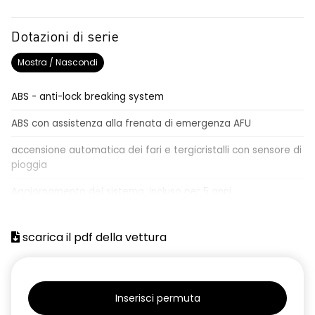
Dotazioni di serie
Mostra / Nascondi
ABS - anti-lock breaking system
ABS con assistenza alla frenata di emergenza AFU
accensione automatica dei fari e tergicristalli con sensore di
pioggia
Aggiornamento del sistema, incluso per 5 anni
airbag centrale, airbag laterali e a tendina anteriori e
posteriori
scarica il pdf della vettura
airbag frontale conducente e passeggero
alzacristalli anteriori elettrici impulsionali
Inserisci permuta
alzacristalli posteriori elettrici impulsionali