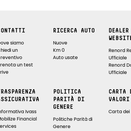
CONTATTI
RICERCA AUTO
DEALER
WEBSIT
ove siamo
Nuove
hiedi un
Km 0
Renord R
reventivo
Auto usate
Ufficiale
renota un test
Renord D
rive
Ufficiale
TRASPARENZA
POLITICA
CARTA 
ASSICURATIVA
PARITÀ DI
VALORI
GENERE
nformativa Ivass
Carta dei 
obilize Financial
Politiche Parità di
ervices
Genere