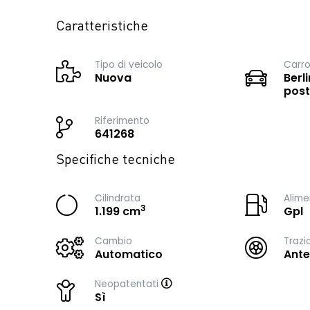
Caratteristiche
Tipo di veicolo
Carro
Nuova
Berli
post
Riferimento
641268
Specifiche tecniche
Cilindrata
Alime
3
1.199 cm
Gpl
Cambio
Trazi
Automatico
Ante
Neopatentati
Sì