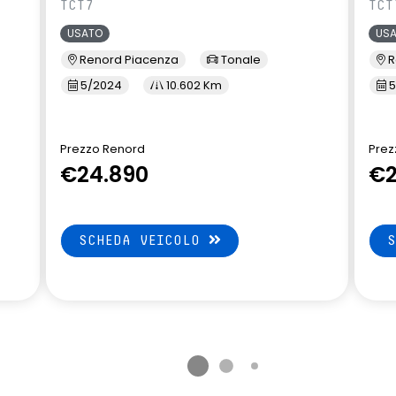
TCT7
TCT
USATO
US
Renord Piacenza
Tonale
R
5/2024
10.602 Km
5
Prezzo Renord
Prez
€24.890
€2
SCHEDA VEICOLO