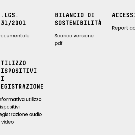
D.LGS.
BILANCIO DI
ACCESS
231/2001
SOSTENIBILITÀ
Report ac
ocumentale
Scarica versione
pdf
UTILIZZO
DISPOSITIVI
DI
REGISTRAZIONE
nformativa utilizzo
ispositivi
egistrazione audio
 video