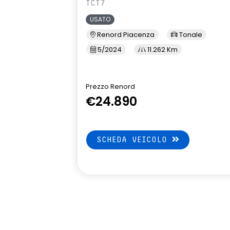
TCT7
USATO
Renord Piacenza
Tonale
5/2024
11.262 Km
Prezzo Renord
€24.890
SCHEDA VEICOLO