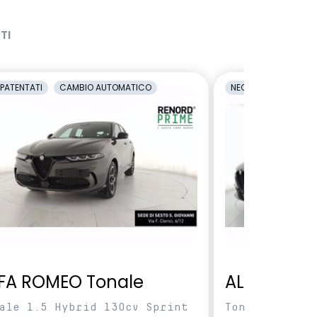
TI
PATENTATI
CAMBIO AUTOMATICO
NEOPATENTATI
C
FA ROMEO Tonale
ALFA ROME
ale 1.5 Hybrid 130cv Sprint
Tonale 1.5 Hy