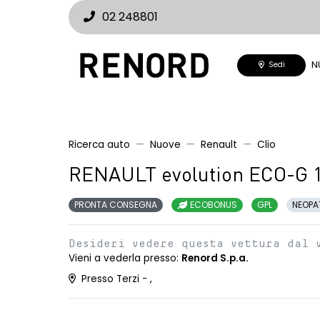
02 248801
N
Sedi
Ricerca auto
Nuove
Renault
Clio
RENAULT evolution ECO-G 
PRONTA CONSEGNA
ECOBONUS
GPL
NEOPA
Desideri vedere questa vettura dal 
Vieni a vederla presso:
Renord S.p.a.
Presso Terzi - ,