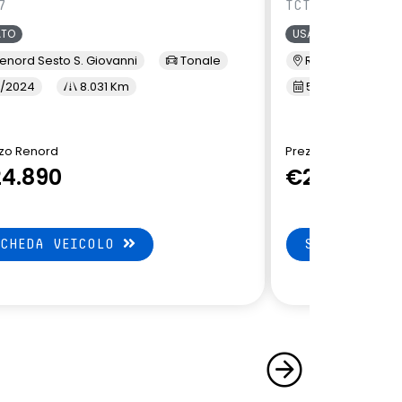
7
TCT7
ATO
USATO
enord Sesto S. Giovanni
Tonale
Renord Baranza
/2024
8.031 Km
5/2024
1
zo Renord
Prezzo Renord
4.890
€24.890
SCHEDA VEICOLO
SCHEDA VEI