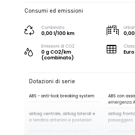
Consumi ed emissioni
Combinato
Urba
0,00 l/100 km
0,00
Emissioni di CO2
Class
0 g CO2/km
Euro
(combinato)
Dotazioni di serie
ABS - anti-lock breaking system
ABS con assis
emergenza 
airbag centrale, airbag laterali e
airbag front
a tendina anteriori e posteriori
passeggero
alzacristalli posteriori elettrici
assistenza al