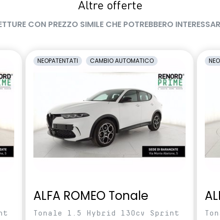
Altre offerte
levamento stato di
smartphone replication wireless
l conducente
compatibile con Android Auto™ /
ETTURE CON PREZZO SIMILE CHE POTREBBERO INTERESSAR
Apple CarPlay™
NEOPATENTATI
CAMBIO AUTOMATICO
NEO
ALFA ROMEO Tonale
AL
nt
Tonale 1.5 Hybrid 130cv Sprint
Ton