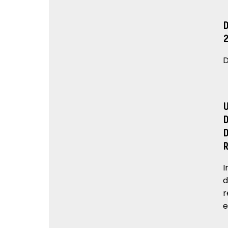
D
I
d
r
e