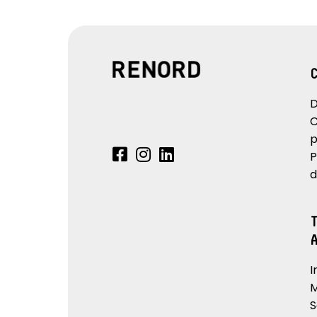
D
C
p
P
d
I
M
S