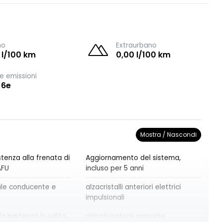
no
Extraurbano
 l/100 km
0,00 l/100 km
e emissioni
 6e
Mostra / Nascondi
tenza alla frenata di
Aggiornamento del sistema,
AFU
incluso per 5 anni
ale conducente e
alzacristalli anteriori elettrici
impulsionali
la partenza in salita
climatizzatore manuale