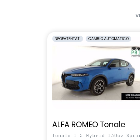
sistema di frenata d'emergenza
sistema di ri
attiva con riconoscimento
vigilanza de
V
pedoni, ciclisti e incroci
volante multifunzione in TEP
NEOPATENTATI
CAMBIO AUTOMATICO
ALFA ROMEO Tonale
Tonale 1.5 Hybrid 130cv Spri