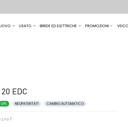
UOVO
USATO
IBRIDE ED ELETTRICHE
PROMOZIONI
VEICO
120 EDC
GPL
NEOPATENTATI
CAMBIO AUTOMATICO
vivo?