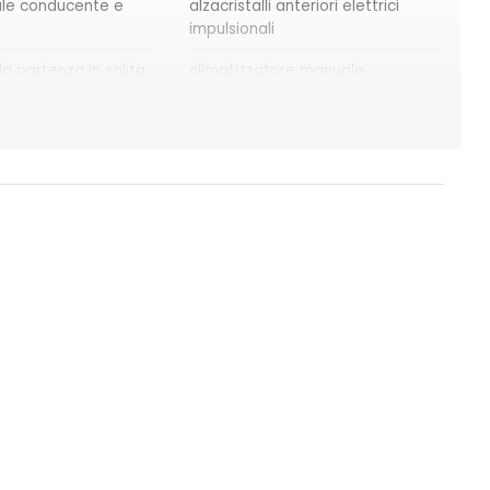
ale conducente e
alzacristalli anteriori elettrici
impulsionali
la partenza in salita
climatizzatore manuale
alità soggetta a
emergency lane keep assist
rete; compatibilità
assistenza d'emergenza al
5G a seconda del
mantenimento della corsia
intelligent speed assist
assistenza al superamento dei
limiti di velocità
eriore con funzione
Manutenzione Connessa, incluso
per 8 anni
osteriore manuale
retrovisore interno manuale con
antiabbagliamento
ri regolabili
sellerie evolution in tessuto grigio
nte a 4 vie