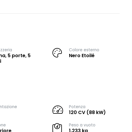
zzeria
Colore esterno
na, 5 porte, 5
Nero Etoilé
i
ntazione
Potenza
120 CV (88 kW)
one
Peso a vuoto
riore
1.233 kg