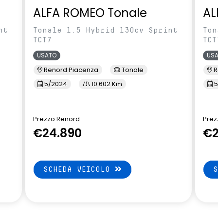
ALFA ROMEO Tonale
AL
nt
Tonale 1.5 Hybrid 130cv Sprint
Ton
TCT7
TCT
USATO
US
Renord Piacenza
Tonale
R
5/2024
10.602 Km
5
Prezzo Renord
Prez
€24.890
€2
SCHEDA VEICOLO