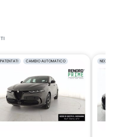
TI
PATENTATI
CAMBIO AUTOMATICO
NEOPATENTATI
C