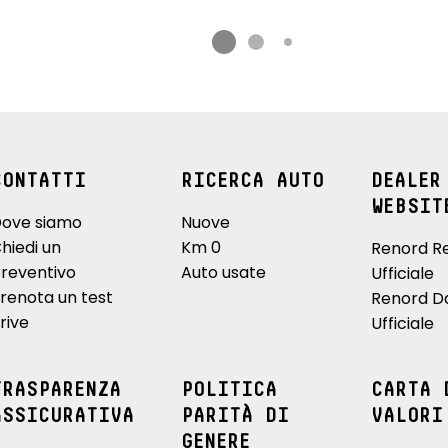
CONTATTI
RICERCA AUTO
DEALER
WEBSIT
ove siamo
Nuove
hiedi un
Km 0
Renord R
reventivo
Auto usate
Ufficiale
renota un test
Renord D
rive
Ufficiale
TRASPARENZA
POLITICA
CARTA 
ASSICURATIVA
PARITÀ DI
VALORI
GENERE