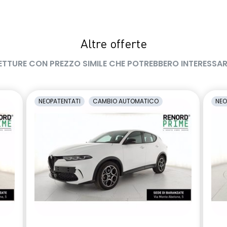
na
sistema di controllo della
pressione pneumatici indiretto
Altre offerte
levamento stato di
smartphone replication wireless
l conducente
compatibile con Android Auto™ /
ETTURE CON PREZZO SIMILE CHE POTREBBERO INTERESSAR
Apple CarPlay™
NEOPATENTATI
CAMBIO AUTOMATICO
NEO