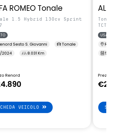
FA ROMEO Tonale
ALFA ROME
ale 1.5 Hybrid 130cv Sprint
Tonale 1.5 Hy
7
TCT7
ATO
USATO
enord Sesto S. Giovanni
Tonale
Renord Baranza
/2024
8.031 Km
5/2024
1
zo Renord
Prezzo Renord
4.890
€24.890
SCHEDA VEICOLO
SCHEDA VEI