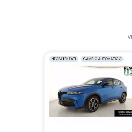
sensori di parcheggio posteriori
shark anten
sistema di frenata d'emergenza
sistema di ri
attiva con riconoscimento
vigilanza de
V
pedoni, ciclisti e incroci
volante multifunzione in TEP
NEOPATENTATI
CAMBIO AUTOMATICO