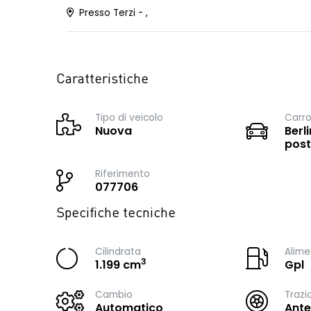
Presso Terzi - ,
Caratteristiche
Tipo di veicolo
Carro
Nuova
Berli
post
Riferimento
077706
Specifiche tecniche
Cilindrata
Alime
3
1.199 cm
Gpl
Cambio
Trazi
Automatico
Ante