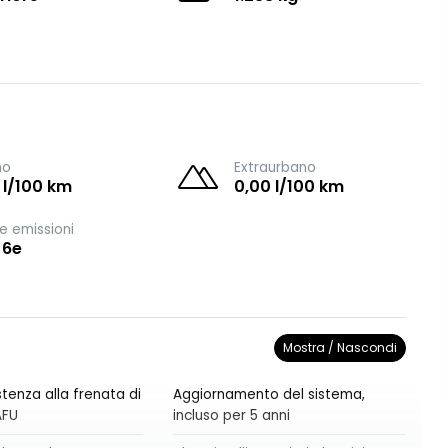
no
Extraurbano
 l/100 km
0,00 l/100 km
e emissioni
 6e
Mostra / Nascondi
tenza alla frenata di
Aggiornamento del sistema,
AFU
incluso per 5 anni