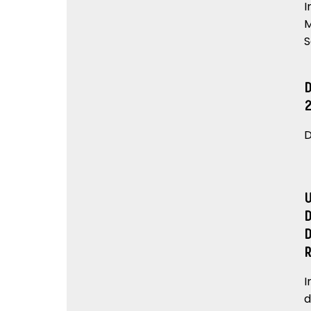
I
M
S
D
I
d