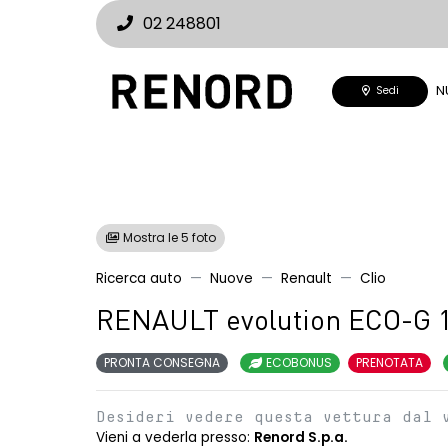
02 248801
N
Sedi
Mostra le 5 foto
Ricerca auto
Nuove
Renault
Clio
RENAULT evolution ECO-G 
PRONTA CONSEGNA
ECOBONUS
PRENOTATA
Desideri vedere questa vettura dal 
Vieni a vederla presso:
Renord S.p.a.