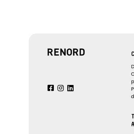
D
C
p
P
d