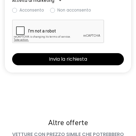
Attività di marketing
*
smartphone replication wireless compatibile con Android
Acconsento
Non acconsento
Auto™ / Apple CarPlay™
volante multifunzione in TEP
Altre offerte
VETTURE CON PREZZO SIMILE CHE POTREBBERO