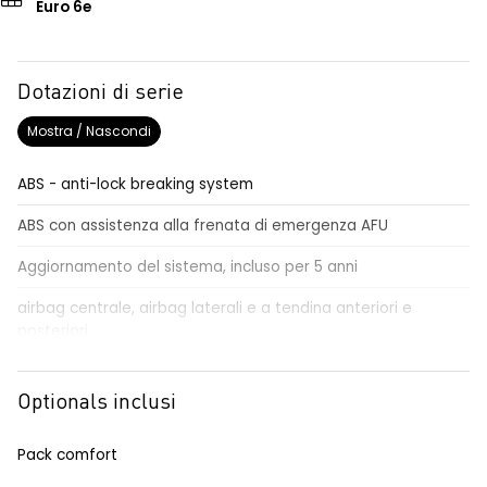
Euro 6e
Dotazioni di serie
Mostra / Nascondi
ABS - anti-lock breaking system
ABS con assistenza alla frenata di emergenza AFU
Aggiornamento del sistema, incluso per 5 anni
airbag centrale, airbag laterali e a tendina anteriori e
posteriori
airbag frontale conducente e passeggero
Optionals inclusi
alzacristalli anteriori elettrici impulsionali
alzacristalli posteriori elettrici impulsionali
Pack comfort