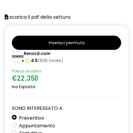
assistenza alla partenza in salita
climatizzatore manuale
scarica il pdf della vettura
distance warning avviso distanza di sicurezza
eCall funzionalità soggetta a copertura di rete;
compatibilità 2G/3G o 4G/5G a seconda del veicolo
Inserisci permuta
Renord.com
emergency lane keep assist assistenza d'emergenza al
mantenimento della corsia
4.5
(
828
totale
)
freno di stazionamento elettrico con funzione Auto-Hold
Prezzo di Listino
€22.350
HAR00
Iva Esposta
intelligent speed assist assistenza al superamento dei limiti
di velocità
SONO INTERESSATO A:
kit gonfiaggio pneumatici
Preventivo
lunotto posteriore con funzione sbrinamento
Appuntamento