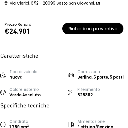
Via Clerici, 6/12 - 20099 Sesto San Giovanni, MI
Prezzo Renord
Richiedi un preventivo
€24.901
Caratteristiche
Tipo di veicolo
Carrozzeria
Nuova
Berlina, 5 porte, 5 posti
Colore esterno
Riferimento
Verde Assoluto
828862
Specifiche tecniche
Cilindrata
Alimentazione
3
1.789 cm
Elettrica/Benzina