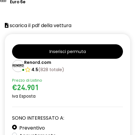
Euro 6e
scarica il pdf della vettura
Inserisci permuta
Renord.com
4.5
(
828
totale
)
Prezzo di Listino
€24.901
Iva Esposta
SONO INTERESSATO A:
Preventivo