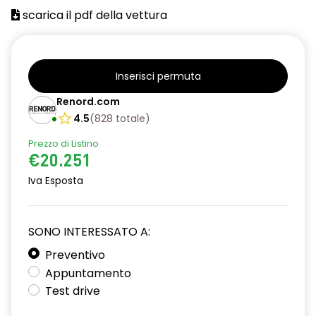
climatizzatore manuale
scarica il pdf della vettura
distance warning avviso distanza di sicurezza
eCall funzionalità soggetta a copertura di rete;
compatibilità 2G/3G o 4G/5G a seconda del veicolo
Inserisci permuta
Renord.com
emergency lane keep assist assistenza d'emergenza al
mantenimento della corsia
4.5
(
828
totale
)
freno di stazionamento elettrico con funzione Auto-Hold
Prezzo di Listino
€20.251
HAR00
Iva Esposta
intelligent speed assist assistenza al superamento dei limiti
di velocità
SONO INTERESSATO A:
lunotto posteriore con funzione sbrinamento
Preventivo
Manutenzione Connessa, incluso per 8 anni
Appuntamento
Test drive
Pack standard connectivity, tramite app my rnlt