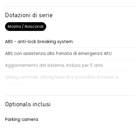
Dotazioni di serie
Mostra / Nascondi
ABS - anti-lock breaking system
ABS con assistenza alla frenata di emergenza AFU
Aggiornamento del sistema, incluso per 5 anni
airbag centrale, airbag laterali e a tendina anteriori e
posteriori
airbag frontale conducente e passeggero
Optionals inclusi
alzacristalli anteriori elettrici impulsionali
alzacristalli posteriori elettrici impulsionali
Parking camera
assistenza alla partenza in salita