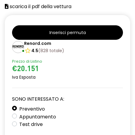
climatizzatore manuale
scarica il pdf della vettura
distance warning avviso distanza di sicurezza
eCall funzionalità soggetta a copertura di rete;
compatibilità 2G/3G o 4G/5G a seconda del veicolo
Inserisci permuta
Renord.com
emergency lane keep assist assistenza d'emergenza al
mantenimento della corsia
4.5
(
828
totale
)
freno di stazionamento elettrico con funzione Auto-Hold
Prezzo di Listino
€20.151
HAR00
Iva Esposta
intelligent speed assist assistenza al superamento dei limiti
di velocità
SONO INTERESSATO A:
lunotto posteriore con funzione sbrinamento
Preventivo
Manutenzione Connessa, incluso per 8 anni
Appuntamento
Test drive
Pack standard connectivity, tramite app my rnlt