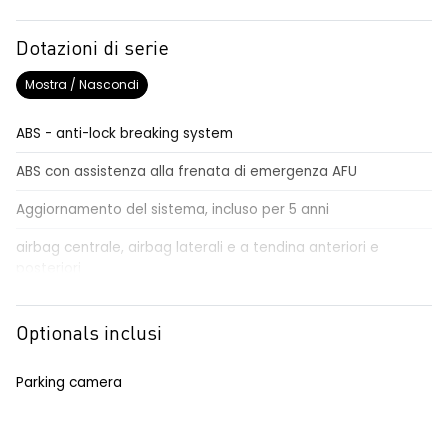
Dotazioni di serie
Mostra / Nascondi
ABS - anti-lock breaking system
ABS con assistenza alla frenata di emergenza AFU
Aggiornamento del sistema, incluso per 5 anni
airbag centrale, airbag laterali e a tendina anteriori e
posteriori
airbag frontale conducente e passeggero
Optionals inclusi
alzacristalli anteriori elettrici impulsionali
alzacristalli posteriori elettrici impulsionali
Parking camera
assistenza alla partenza in salita