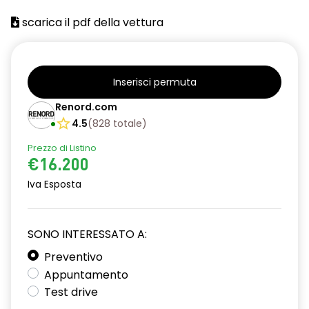
assistenza alla frenata d'emergenza
scarica il pdf della vettura
attacco Isofix
avviso cinture di sicurezza allacciate
Inserisci permuta
calandra cromata
Renord.com
cerchi in lega da 16''
4.5
(
828
totale
)
chiamata d'emergenza
Prezzo di Listino
€16.200
chiusura delle porte centralizzata
Iva Esposta
climatizzatore manuale
commutatore airbag frontale passeggero
SONO INTERESSATO A:
cruise control
Preventivo
Appuntamento
design cerchi in lega da 16" Boavista
Test drive
disattivazione ADAS