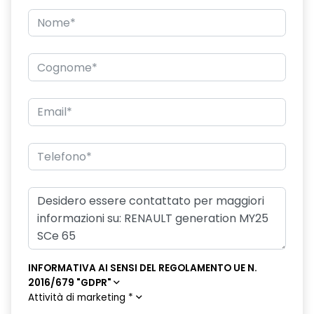
distance warning avviso distanza di sicurezza
driver attention alert
driver display 7''
esp con hill start Assist controllo della stabilità
fari posteriori crystal white
frecce di direzione
HARM01
indicatore cambio marcia
intelligent speed assistance ISA
lane departure warning avviso superamento linea con Lane
INFORMATIVA AI SENSI DEL REGOLAMENTO UE N.
Keep Assist
2016/679 "GDPR"
Attività di marketing
*
luce di arresto