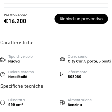
Prezzo Renord
Richiedi un preventivo
€16.200
Caratteristiche
Tipo di veicolo
Carrozzeria
Nuova
City Car, 5 porte, 5 posti
Colore esterno
Riferimento
Nero Etoilé
808060
Specifiche tecniche
Cilindrata
Alimentazione
3
999 cm
Benzina