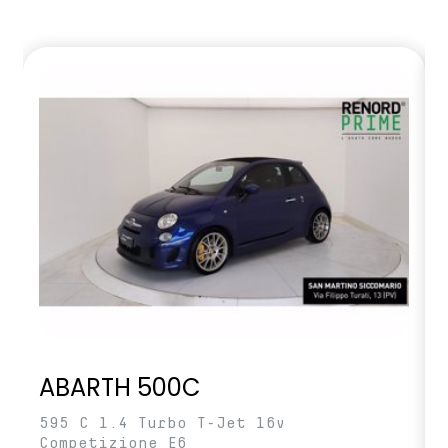
specchietto retrovisore interno con antiabbagliamento
manuale
volante in TEP
wireless smartphone replication
ABARTH 500C
595 C 1.4 Turbo T-Jet 16v
Competizione E6