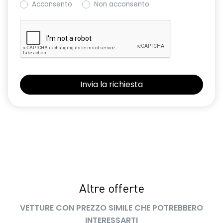
Acconsento
Non acconsento
luci diurne a LED con firma luminosa C-shape
performance LED+
predisposizione alcolock / alcol interlock
privacy glass
retrovisori esterni elettrici richiudibili manualmente
retrovisori esterni non in tinta carrozzeria
sedile conducente regolabile in altezza
sedili posteriori ripiegabili 1/3 - 2/3
sellerie in tessuto evolution
sensori di parcheggio posteriori
Altre offerte
senza caricatore smartphone a induzione
VETTURE CON PREZZO SIMILE CHE POTREBBERO
sistema di controllo della pressione pneumatici indiretto
INTERESSARTI