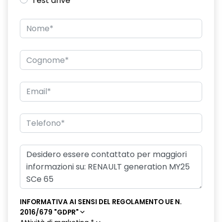
Test drive
disattivazione ADAS
distance warning avviso distanza di sicurezza
driver attention alert
driver display 7''
esp con hill start Assist controllo della stabilità
fari posteriori crystal white
frecce di direzione
HARM01
indicatore cambio marcia
intelligent speed assistance ISA
lane departure warning avviso superamento linea con Lane
INFORMATIVA AI SENSI DEL REGOLAMENTO UE N.
Keep Assist
2016/679 "GDPR"