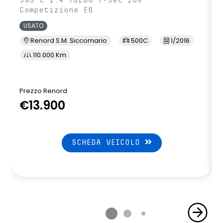
595 C 1.4 Turbo T-Jet 16v
Competizione E6
USATO
Renord S.M. Siccomario
500C
1/2016
110.000 Km
Prezzo Renord
€13.900
SCHEDA VEICOLO