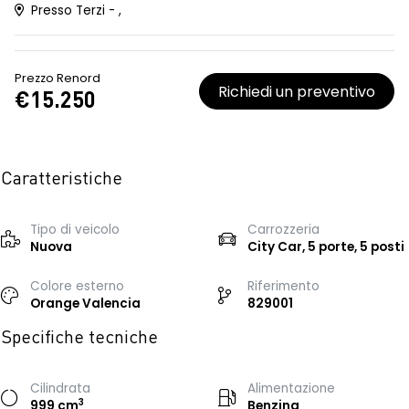
Presso Terzi - ,
Prezzo Renord
Richiedi un preventivo
€15.250
Caratteristiche
Tipo di veicolo
Carrozzeria
Nuova
City Car, 5 porte, 5 posti
Colore esterno
Riferimento
Orange Valencia
829001
Specifiche tecniche
Cilindrata
Alimentazione
3
999 cm
Benzina