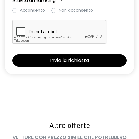
Attività di marketing
*
luce di arresto
Acconsento
Non acconsento
luci diurne a LED con firma luminosa C-shape
performance LED+
predisposizione alcolock / alcol interlock
privacy glass
retrovisori esterni elettrici richiudibili manualmente
retrovisori esterni non in tinta carrozzeria
sedile conducente regolabile in altezza
sedili posteriori ripiegabili 1/3 - 2/3
sellerie in tessuto evolution
sensori di parcheggio posteriori
Altre offerte
senza caricatore smartphone a induzione
VETTURE CON PREZZO SIMILE CHE POTREBBERO