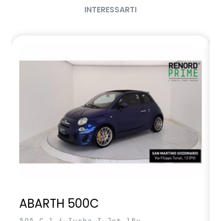
sistema di controllo della pressione pneumatici indiretto
INTERESSARTI
specchietto retrovisore interno con antiabbagliamento
manuale
volante in TEP
wireless smartphone replication
ABARTH 500C