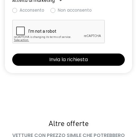
Attività di marketing
*
luce di arresto
Acconsento
Non acconsento
luci diurne a LED con firma luminosa C-shape
performance LED+
predisposizione alcolock / alcol interlock
privacy glass
retrovisori esterni elettrici richiudibili manualmente
retrovisori esterni non in tinta carrozzeria
sedile conducente regolabile in altezza
sedili posteriori ripiegabili 1/3 - 2/3
sellerie in tessuto evolution
sensori di parcheggio posteriori
Altre offerte
senza caricatore smartphone a induzione
VETTURE CON PREZZO SIMILE CHE POTREBBERO