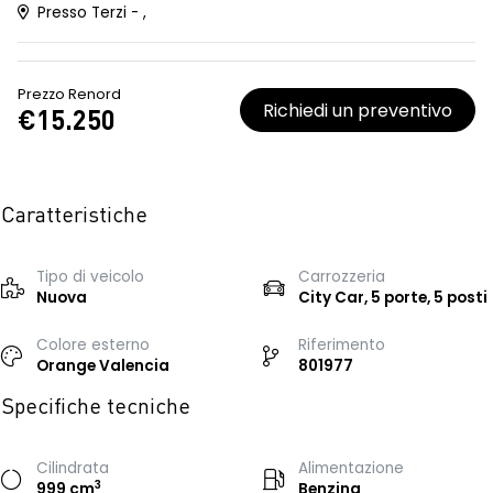
Presso Terzi - ,
Prezzo Renord
Richiedi un preventivo
€15.250
Caratteristiche
Tipo di veicolo
Carrozzeria
Nuova
City Car, 5 porte, 5 posti
Colore esterno
Riferimento
Orange Valencia
801977
Specifiche tecniche
Cilindrata
Alimentazione
3
999 cm
Benzina