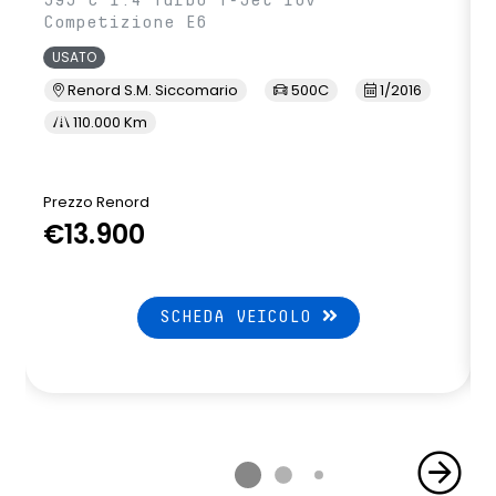
595 C 1.4 Turbo T-Jet 16v
Competizione E6
USATO
Renord S.M. Siccomario
500C
1/2016
110.000 Km
Prezzo Renord
€13.900
SCHEDA VEICOLO