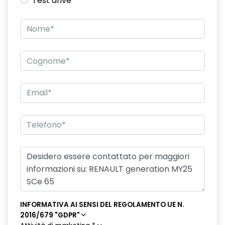
Test drive
disattivazione ADAS
distance warning avviso distanza di sicurezza
driver attention alert
driver display 7''
esp con hill start Assist controllo della stabilità
fari posteriori crystal white
frecce di direzione
HARM01
indicatore cambio marcia
intelligent speed assistance ISA
lane departure warning avviso superamento linea con Lane
INFORMATIVA AI SENSI DEL REGOLAMENTO UE N.
Keep Assist
2016/679 "GDPR"