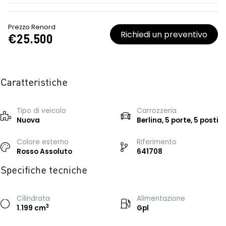
Prezzo Renord
Richiedi un preventivo
€25.500
Caratteristiche
Tipo di veicolo
Carrozzeria
Nuova
Berlina, 5 porte, 5 posti
Colore esterno
Riferimento
Rosso Assoluto
641708
Specifiche tecniche
Cilindrata
Alimentazione
3
1.199 cm
Gpl