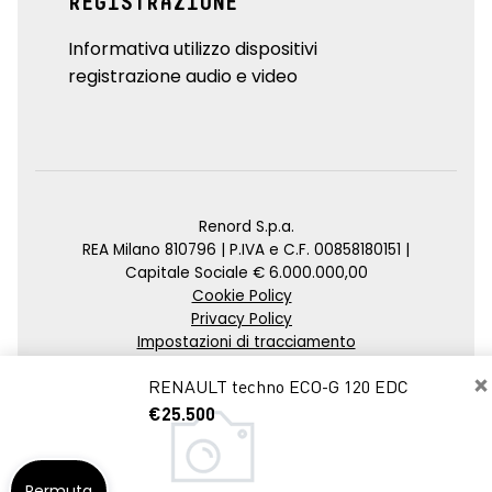
REGISTRAZIONE
Informativa utilizzo dispositivi
registrazione audio e video
Renord S.p.a.
REA Milano 810796 | P.IVA e C.F. 00858180151 |
Capitale Sociale € 6.000.000,00
Cookie Policy
Privacy Policy
Impostazioni di tracciamento
×
Credits
RENAULT techno ECO-G 120 EDC
Agenzia SEO
€25.500
Permuta