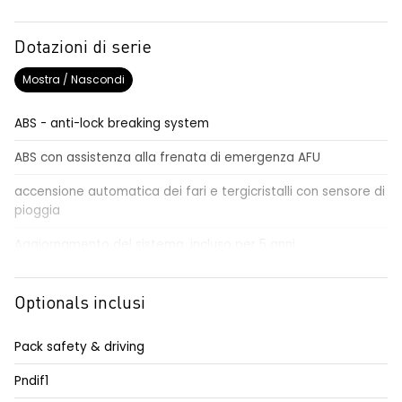
Dotazioni di serie
Mostra / Nascondi
ABS - anti-lock breaking system
ABS con assistenza alla frenata di emergenza AFU
accensione automatica dei fari e tergicristalli con sensore di
pioggia
Aggiornamento del sistema, incluso per 5 anni
airbag centrale, airbag laterali e a tendina anteriori e
posteriori
Optionals inclusi
airbag frontale conducente e passeggero
Pack safety & driving
alzacristalli anteriori elettrici impulsionali
Pndif1
alzacristalli posteriori elettrici impulsionali