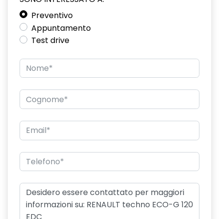
Preventivo
hands-free card per apertura/chiusura porte e avviamento
motore
Appuntamento
Test drive
HAR02
intelligent speed assist assistenza al superamento dei limiti
di velocità
kit gonfiaggio pneumatici
lunotto posteriore con funzione sbrinamento
Manutenzione Connessa, incluso per 8 anni
multi-sense a 4 modalità
Pack standard connectivity, tramite app my rnlt
portellone posteriore manuale
privacy glass