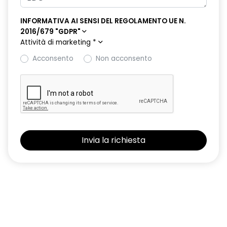
retrovisore interno elettrocromico frameless
INFORMATIVA AI SENSI DEL REGOLAMENTO UE N.
retrovisori esterni elettrici riscaldabili e ripiegabili
2016/679 "GDPR"
elettricamente
Attività di marketing
*
retrovisori esterni in tinta tetto
Acconsento
Non acconsento
sellerie in tessuto 100% riciclato, jacquard di raso nero
goffrato, TEP e cuciture rosse
shark antenna
sistema di controllo della pressione pneumatici indiretto
sistema di frenata d'emergenza attiva con riconoscimento
pedoni, ciclisti e incroci
sistema di rilevamento stato di vigilanza del conducente
sistema multimediale operR link 10,1''con Google integrato,
navigazione, Arkamys Auditorium audio
smartphone replication wireless compatibile con Android