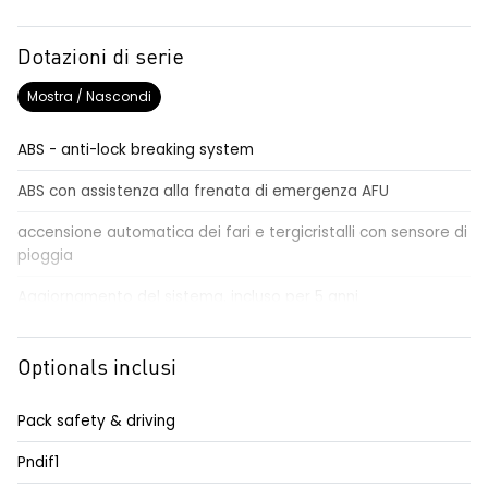
Dotazioni di serie
Mostra / Nascondi
ABS - anti-lock breaking system
ABS con assistenza alla frenata di emergenza AFU
accensione automatica dei fari e tergicristalli con sensore di
pioggia
Aggiornamento del sistema, incluso per 5 anni
airbag centrale, airbag laterali e a tendina anteriori e
posteriori
Optionals inclusi
airbag frontale conducente e passeggero
Pack safety & driving
alzacristalli anteriori elettrici impulsionali
Pndif1
alzacristalli posteriori elettrici impulsionali