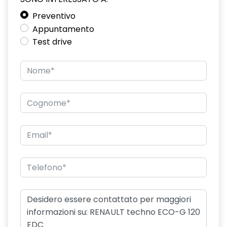
Preventivo
hands-free card per apertura/chiusura porte e avviamento
motore
Appuntamento
Test drive
HAR02
intelligent speed assist assistenza al superamento dei limiti
di velocità
kit gonfiaggio pneumatici
lunotto posteriore con funzione sbrinamento
Manutenzione Connessa, incluso per 8 anni
multi-sense a 4 modalità
Pack standard connectivity, tramite app my rnlt
portellone posteriore manuale
privacy glass