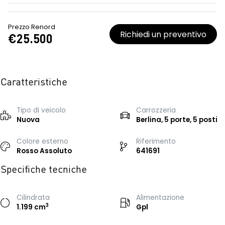
Prezzo Renord
Richiedi un preventivo
€25.500
Caratteristiche
Tipo di veicolo
Carrozzeria
Nuova
Berlina, 5 porte, 5 posti
Colore esterno
Riferimento
Rosso Assoluto
641691
Specifiche tecniche
Cilindrata
Alimentazione
3
1.199 cm
Gpl