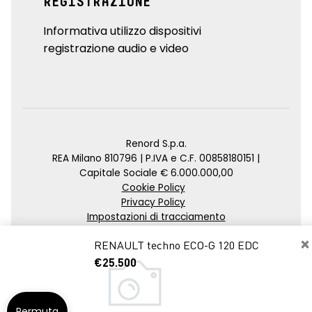
REGISTRAZIONE
Informativa utilizzo dispositivi
registrazione audio e video
Renord S.p.a.
REA Milano 810796 | P.IVA e C.F. 00858180151 |
Capitale Sociale € 6.000.000,00
Cookie Policy
Privacy Policy
Impostazioni di tracciamento
×
Credits
RENAULT techno ECO-G 120 EDC
Agenzia SEO
€25.500
Permuta