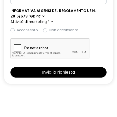
retrovisore interno elettrocromico frameless
INFORMATIVA AI SENSI DEL REGOLAMENTO UE N.
retrovisori esterni elettrici riscaldabili e ripiegabili
2016/679 "GDPR"
elettricamente
Attività di marketing
*
retrovisori esterni in tinta tetto
Acconsento
Non acconsento
sellerie in tessuto 100% riciclato, jacquard di raso nero
goffrato, TEP e cuciture rosse
shark antenna
sistema di controllo della pressione pneumatici indiretto
sistema di frenata d'emergenza attiva con riconoscimento
pedoni, ciclisti e incroci
sistema di rilevamento stato di vigilanza del conducente
sistema multimediale operR link 10,1''con Google integrato,
navigazione, Arkamys Auditorium audio
smartphone replication wireless compatibile con Android