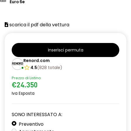
Euro 6e
scarica il pdf della vettura
Inserisci permuta
Renord.com
4.5
(
828
totale
)
Prezzo di Listino
€24.350
Iva Esposta
SONO INTERESSATO A:
Preventivo