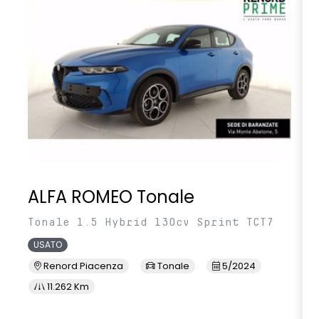
smartphone replication wireless compatibile con Android
Auto™ / Apple CarPlay™
volante multifunzione in TEP
ALFA ROMEO Tonale
Tonale 1.5 Hybrid 130cv Sprint TCT7
USATO
Renord Piacenza
Tonale
5/2024
11.262 Km