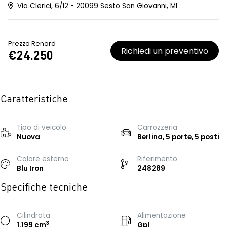
Via Clerici, 6/12 - 20099 Sesto San Giovanni, MI
Prezzo Renord
Richiedi un preventivo
€24.250
Caratteristiche
Tipo di veicolo
Carrozzeria
Nuova
Berlina, 5 porte, 5 posti
Colore esterno
Riferimento
Blu Iron
248289
Specifiche tecniche
Cilindrata
Alimentazione
3
1.199 cm
Gpl