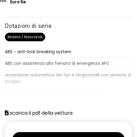
Euro 6e
Dotazioni di serie
Mostra / Nascondi
ABS - anti-lock breaking system
ABS con assistenza alla frenata di emergenza AFU
accensione automatica dei fari e tergicristalli con sensore di
pioggia
Aggiornamento del sistema, incluso per 5 anni
airbag centrale, airbag laterali e a tendina anteriori e
posteriori
scarica il pdf della vettura
airbag frontale conducente e passeggero
alzacristalli anteriori elettrici impulsionali