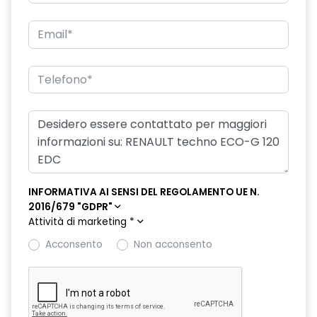
freno di stazionamento elettrico con funzione Auto-Hold
hands-free card per apertura/chiusura porte e avviamento
motore
HAR02
intelligent speed assist assistenza al superamento dei limiti
di velocità
kit gonfiaggio pneumatici
lunotto posteriore con funzione sbrinamento
INFORMATIVA AI SENSI DEL REGOLAMENTO UE N.
2016/679 "GDPR"
Manutenzione Connessa, incluso per 8 anni
Attività di marketing
*
multi-sense a 4 modalità
Acconsento
Non acconsento
Pack standard connectivity, tramite app my rnlt
portellone posteriore manuale
privacy glass