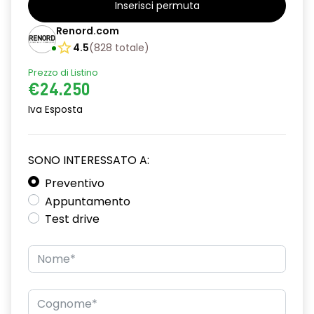
Inserisci permuta
alzacristalli posteriori elettrici impulsionali
Renord.com
assistenza alla partenza in salita
4.5
(
828
totale
)
Prezzo di Listino
climatizzatore automatico
€24.250
commutazione automatica abbaglianti/ anabbaglianti
Iva Esposta
consolle centrale con vano portaoggetti + bracciolo
distance warning avviso distanza di sicurezza
SONO INTERESSATO A:
driver display 10''
Preventivo
Appuntamento
eCall funzionalità soggetta a copertura di rete;
Test drive
compatibilità 2G/3G o 4G/5G a seconda del veicolo
emergency lane keep assist assistenza d'emergenza al
mantenimento della corsia
fari full LED adaptative vision, con funzione fendinebbia
integrata