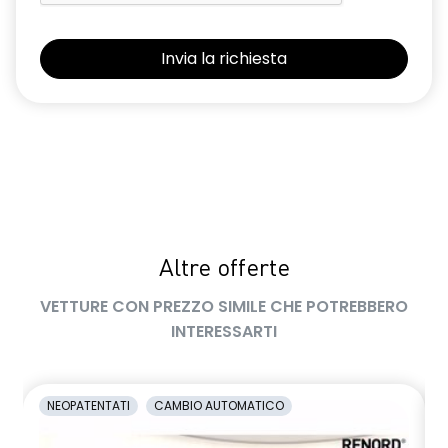
retrovisore interno elettrocromico frameless
retrovisori esterni elettrici riscaldabili e ripiegabili
elettricamente
retrovisori esterni in tinta tetto
sellerie in tessuto 100% riciclato, jacquard di raso nero
goffrato, TEP e cuciture rosse
shark antenna
Altre offerte
sistema di controllo della pressione pneumatici indiretto
VETTURE CON PREZZO SIMILE CHE POTREBBERO
sistema di frenata d'emergenza attiva con riconoscimento
pedoni, ciclisti e incroci
INTERESSARTI
sistema di rilevamento stato di vigilanza del conducente
sistema multimediale operR link 10,1''con Google integrato,
NEOPATENTATI
CAMBIO AUTOMATICO
navigazione, Arkamys Auditorium audio