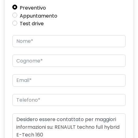
Preventivo
freno di stazionamento elettrico con funzione Auto-Hold
Appuntamento
hands-free card per apertura/chiusura porte e avviamento
Test drive
motore
HAR02
intelligent speed assist assistenza al superamento dei limiti
di velocità
lunotto posteriore con funzione sbrinamento
Manutenzione Connessa, incluso per 8 anni
multi-sense a 4 modalità
Pack standard connectivity, tramite app my rnlt
portellone posteriore manuale
privacy glass
retrovisore interno elettrocromico frameless