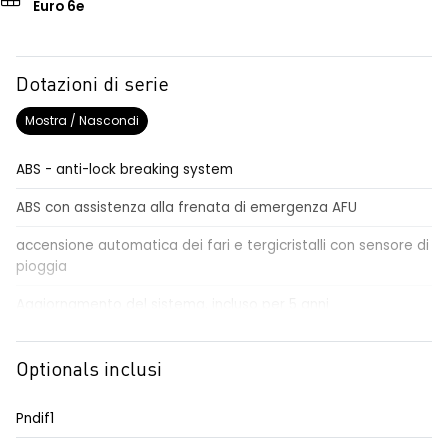
Euro 6e
Dotazioni di serie
Mostra / Nascondi
ABS - anti-lock breaking system
ABS con assistenza alla frenata di emergenza AFU
accensione automatica dei fari e tergicristalli con sensore di
pioggia
Aggiornamento del sistema, incluso per 5 anni
airbag centrale, airbag laterali e a tendina anteriori e
posteriori
Optionals inclusi
airbag frontale conducente e passeggero
Pndif1
alzacristalli anteriori elettrici impulsionali