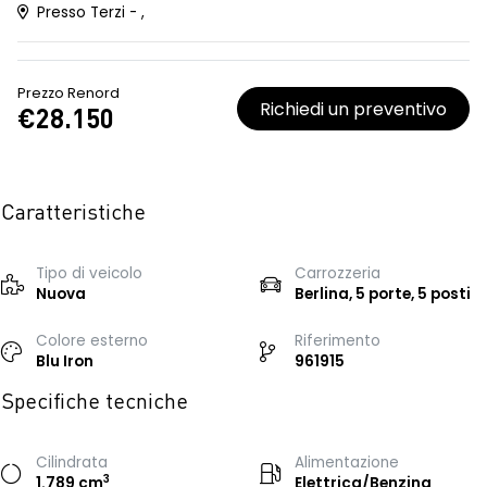
Presso Terzi - ,
Prezzo Renord
Richiedi un preventivo
€28.150
Caratteristiche
Tipo di veicolo
Carrozzeria
Nuova
Berlina, 5 porte, 5 posti
Colore esterno
Riferimento
Blu Iron
961915
Specifiche tecniche
Cilindrata
Alimentazione
3
1.789 cm
Elettrica/Benzina