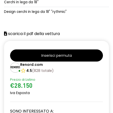
Cerchi in lega da 18''
alzacristalli posteriori elettrici impulsionali
Design cerchi in lega da 18" "rythmic"
assistenza alla partenza in salita
climatizzatore automatico
scarica il pdf della vettura
commutazione automatica abbaglianti/ anabbaglianti
consolle centrale con vano portaoggetti + bracciolo
distance warning avviso distanza di sicurezza
Inserisci permuta
Renord.com
driver display 10''
4.5
(
828
totale
)
eCall funzionalità soggetta a copertura di rete;
compatibilità 2G/3G o 4G/5G a seconda del veicolo
Prezzo di Listino
€28.150
emergency lane keep assist assistenza d'emergenza al
Iva Esposta
mantenimento della corsia
fari full LED adaptative vision, con funzione fendinebbia
integrata
SONO INTERESSATO A: