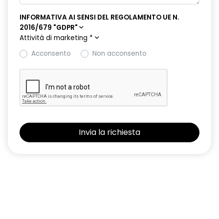
INFORMATIVA AI SENSI DEL REGOLAMENTO UE N.
retrovisori esterni elettrici riscaldabili e ripiegabili
2016/679 "GDPR"
elettricamente
Attività di marketing
*
retrovisori esterni in tinta tetto
Acconsento
Non acconsento
sellerie in tessuto 100% riciclato, jacquard di raso nero
goffrato, TEP e cuciture rosse
shark antenna
sistema di controllo della pressione pneumatici indiretto
sistema di frenata d'emergenza attiva con riconoscimento
pedoni, ciclisti e incroci
sistema di rilevamento stato di vigilanza del conducente
sistema multimediale operR link 10,1''con Google integrato,
navigazione, Arkamys Auditorium audio
smartphone replication wireless compatibile con Android
Auto™ / Apple CarPlay™