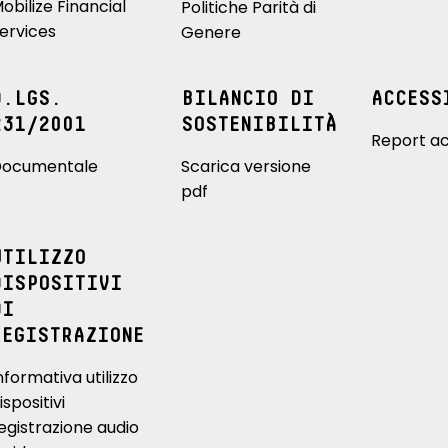
obilize Financial
Politiche Parità di
ervices
Genere
D.LGS.
BILANCIO DI
ACCESS
231/2001
SOSTENIBILITÀ
Report ac
ocumentale
Scarica versione
pdf
UTILIZZO
DISPOSITIVI
DI
REGISTRAZIONE
nformativa utilizzo
ispositivi
egistrazione audio