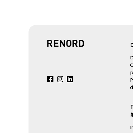
D
C
p
P
d
I