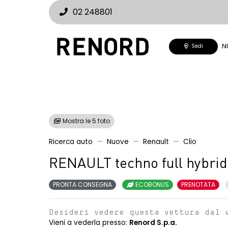
02 248801
N
Sedi
Mostra le 5 foto
Ricerca auto
Nuove
Renault
Clio
RENAULT techno full hybrid
PRONTA CONSEGNA
ECOBONUS
PRENOTATA
Desideri vedere questa vettura dal 
Vieni a vederla presso:
Renord S.p.a.