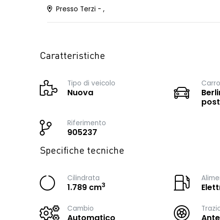
Presso Terzi - ,
Caratteristiche
Tipo di veicolo
Carro
Nuova
Berli
post
Riferimento
905237
Specifiche tecniche
Cilindrata
Alime
3
1.789 cm
Elet
Cambio
Trazi
Automatico
Ante