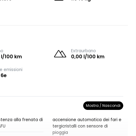
no
Extraurbano
 l/100 km
0,00 l/100 km
e emissioni
 6e
Mostra / Nascondi
tenza alla frenata di
accensione automatica dei fari e
AFU
tergicristalli con sensore di
pioggia