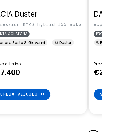
CIA Duster
DACIA Dus
ression MY26 hybrid 155 auto
expression MY
ONTA CONSEGNA
PRONTA CONSEGNA
enord Sesto S. Giovanni
Duster
Renord Sesto S. 
o di Listino
Prezzo di Listino
7.400
€27.550
SCHEDA VEICOLO
SCHEDA VEI