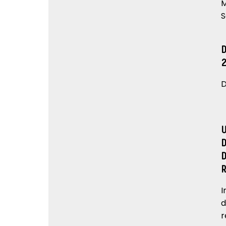
M
S
D
I
d
r