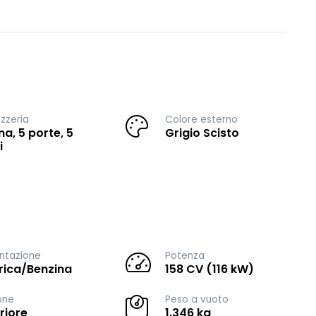
zzeria
Colore esterno
na, 5 porte, 5
Grigio Scisto
i
ntazione
Potenza
trica/Benzina
158 CV (116 kW)
one
Peso a vuoto
riore
1.346 kg