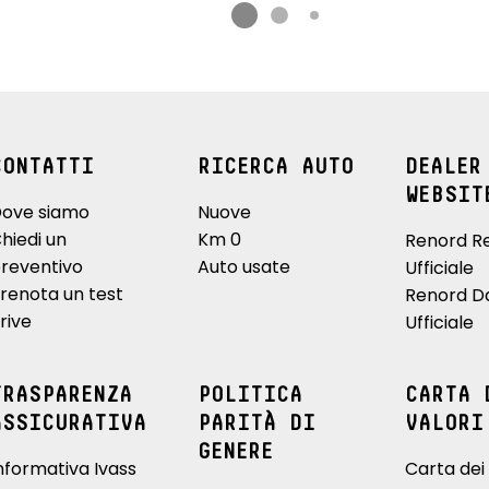
CONTATTI
RICERCA AUTO
DEALER
WEBSIT
ove siamo
Nuove
hiedi un
Km 0
Renord R
reventivo
Auto usate
Ufficiale
renota un test
Renord D
rive
Ufficiale
TRASPARENZA
POLITICA
CARTA 
ASSICURATIVA
PARITÀ DI
VALORI
GENERE
nformativa Ivass
Carta dei 