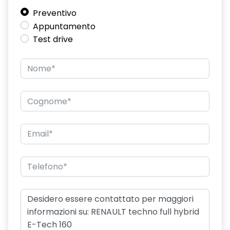
Preventivo
freno di stazionamento elettrico con funzione Auto-Hold
Appuntamento
hands-free card per apertura/chiusura porte e avviamento
Test drive
motore
HAR02
intelligent speed assist assistenza al superamento dei limiti
di velocità
lunotto posteriore con funzione sbrinamento
Manutenzione Connessa, incluso per 8 anni
multi-sense a 4 modalità
Pack standard connectivity, tramite app my rnlt
portellone posteriore manuale
privacy glass
retrovisore interno elettrocromico frameless