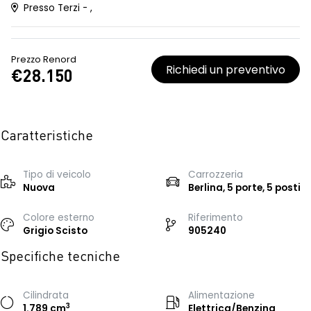
Presso Terzi - ,
Prezzo Renord
Richiedi un preventivo
€28.150
Caratteristiche
Tipo di veicolo
Carrozzeria
Nuova
Berlina, 5 porte, 5 posti
Colore esterno
Riferimento
Grigio Scisto
905240
Specifiche tecniche
Cilindrata
Alimentazione
3
1.789 cm
Elettrica/Benzina