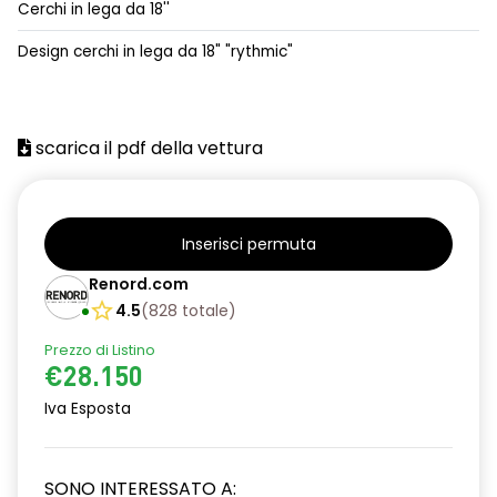
Cerchi in lega da 18''
alzacristalli posteriori elettrici impulsionali
Design cerchi in lega da 18" "rythmic"
assistenza alla partenza in salita
climatizzatore automatico
scarica il pdf della vettura
commutazione automatica abbaglianti/ anabbaglianti
consolle centrale con vano portaoggetti + bracciolo
distance warning avviso distanza di sicurezza
Inserisci permuta
Renord.com
driver display 10''
4.5
(
828
totale
)
eCall funzionalità soggetta a copertura di rete;
compatibilità 2G/3G o 4G/5G a seconda del veicolo
Prezzo di Listino
€28.150
emergency lane keep assist assistenza d'emergenza al
Iva Esposta
mantenimento della corsia
fari full LED adaptative vision, con funzione fendinebbia
integrata
SONO INTERESSATO A: