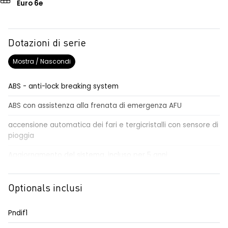
Euro 6e
Dotazioni di serie
Mostra / Nascondi
ABS - anti-lock breaking system
ABS con assistenza alla frenata di emergenza AFU
accensione automatica dei fari e tergicristalli con sensore di
pioggia
Aggiornamento del sistema, incluso per 5 anni
airbag centrale, airbag laterali e a tendina anteriori e
posteriori
Optionals inclusi
airbag frontale conducente e passeggero
Pndif1
alzacristalli anteriori elettrici impulsionali