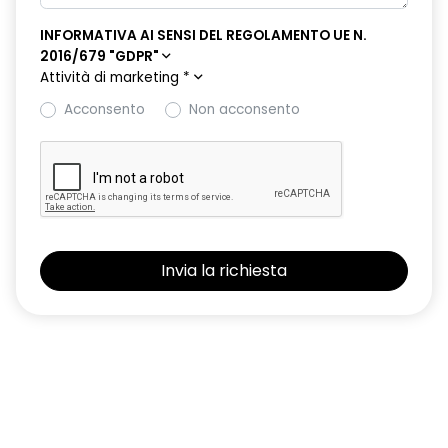
INFORMATIVA AI SENSI DEL REGOLAMENTO UE N.
retrovisori esterni elettrici riscaldabili e ripiegabili
2016/679 "GDPR"
elettricamente
Attività di marketing
*
retrovisori esterni in tinta tetto
Acconsento
Non acconsento
sellerie in tessuto 100% riciclato, jacquard di raso nero
goffrato, TEP e cuciture rosse
shark antenna
sistema di controllo della pressione pneumatici indiretto
sistema di frenata d'emergenza attiva con riconoscimento
pedoni, ciclisti e incroci
sistema di rilevamento stato di vigilanza del conducente
sistema multimediale operR link 10,1''con Google integrato,
navigazione, Arkamys Auditorium audio
smartphone replication wireless compatibile con Android
Auto™ / Apple CarPlay™