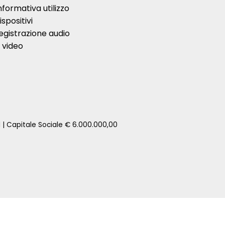
nformativa utilizzo
ispositivi
egistrazione audio
 video
1 | Capitale Sociale € 6.000.000,00
zione della tua auto senza impegno