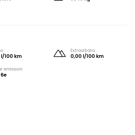
no
Extraurbano
 l/100 km
0,00 l/100 km
e emissioni
 6e