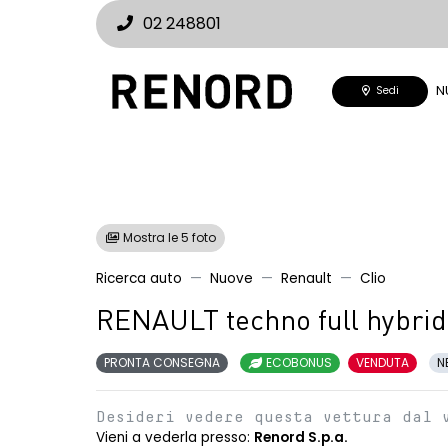
02 248801
N
Sedi
Mostra le 5 foto
Ricerca auto
Nuove
Renault
Clio
RENAULT techno full hybrid
PRONTA CONSEGNA
ECOBONUS
VENDUTA
N
Desideri vedere questa vettura dal 
Vieni a vederla presso:
Renord S.p.a.