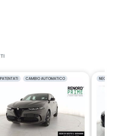
TI
PATENTATI
CAMBIO AUTOMATICO
NEOPATENTATI
C