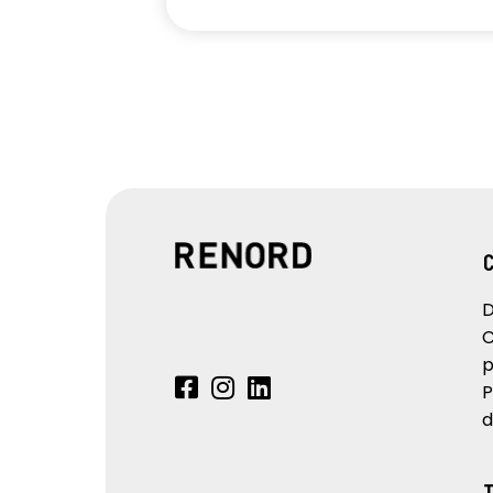
D
C
p
P
d