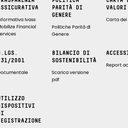
TRASPARENZA
POLITICA
CARTA 
ASSICURATIVA
PARITÀ DI
VALORI
GENERE
nformativa Ivass
Carta dei 
obilize Financial
Politiche Parità di
ervices
Genere
D.LGS.
BILANCIO DI
ACCESS
231/2001
SOSTENIBILITÀ
Report ac
ocumentale
Scarica versione
pdf
UTILIZZO
DISPOSITIVI
DI
REGISTRAZIONE