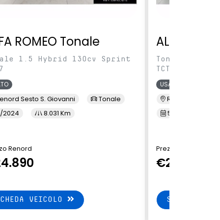
FA ROMEO Tonale
ALFA ROME
ale 1.5 Hybrid 130cv Sprint
Tonale 1.5 Hy
7
TCT7
ATO
USATO
enord Sesto S. Giovanni
Tonale
Renord Baranza
/2024
8.031 Km
5/2024
1
zo Renord
Prezzo Renord
4.890
€24.890
SCHEDA VEICOLO
SCHEDA VEI