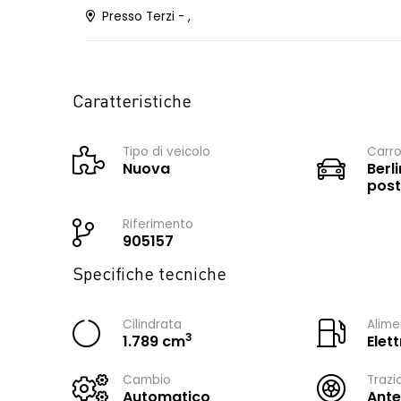
Presso Terzi - ,
Caratteristiche
Tipo di veicolo
Carro
Nuova
Berli
post
Riferimento
905157
Specifiche tecniche
Cilindrata
Alime
3
1.789 cm
Elet
Cambio
Trazi
Automatico
Ante