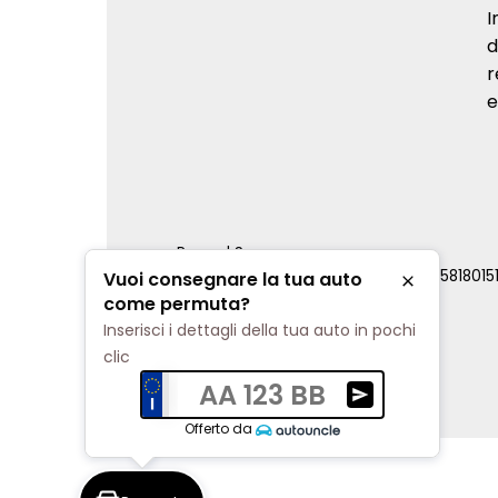
I
d
r
e
Renord S.p.a.
REA Milano 810796 | P.IVA e C.F. 0085818015
Vuoi consegnare la tua auto
Chiudi
Cookie Policy
come permuta?
Privacy Policy
Inserisci i dettagli della tua auto in pochi
Impostazioni di tracciamento
clic
AA 123 BB
Ricevi una valuta
Offerto da