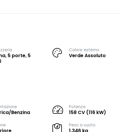
zzeria
Colore esterno
na, 5 porte, 5
Verde Assoluto
i
ntazione
Potenza
trica/Benzina
158 CV (116 kW)
one
Peso a vuoto
riore
1.346 kg