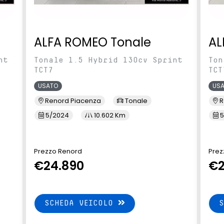
ALFA ROMEO Tonale
AL
nt
Tonale 1.5 Hybrid 130cv Sprint
Ton
TCT7
TCT
USATO
US
Renord Piacenza
Tonale
R
5/2024
10.602 Km
5
Prezzo Renord
Prez
€24.890
€2
SCHEDA VEICOLO