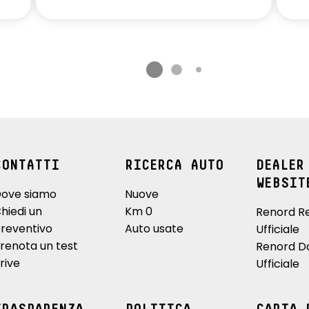
CONTATTI
RICERCA AUTO
DEALER
WEBSIT
ove siamo
Nuove
hiedi un
Km 0
Renord R
reventivo
Auto usate
Ufficiale
renota un test
Renord D
rive
Ufficiale