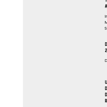
I
M
S
D