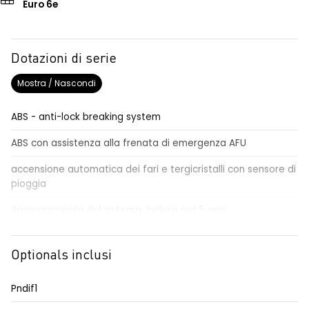
Euro 6e
Dotazioni di serie
Mostra / Nascondi
ABS - anti-lock breaking system
ABS con assistenza alla frenata di emergenza AFU
accensione automatica dei fari e tergicristalli con sensore di
pioggia
Aggiornamento del sistema, incluso per 5 anni
airbag centrale, airbag laterali e a tendina anteriori e
posteriori
Optionals inclusi
airbag frontale conducente e passeggero
Pndif1
alzacristalli anteriori elettrici impulsionali