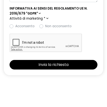
INFORMATIVA AI SENSI DEL REGOLAMENTO UE N.
retrovisori esterni elettrici riscaldabili e ripiegabili
2016/679 "GDPR"
elettricamente
Attività di marketing
*
retrovisori esterni in tinta tetto
Acconsento
Non acconsento
sellerie in tessuto 100% riciclato, jacquard di raso nero
goffrato, TEP e cuciture rosse
shark antenna
sistema di controllo della pressione pneumatici indiretto
sistema di frenata d'emergenza attiva con riconoscimento
pedoni, ciclisti e incroci
sistema di rilevamento stato di vigilanza del conducente
sistema multimediale operR link 10,1''con Google integrato,
navigazione, Arkamys Auditorium audio
smartphone replication wireless compatibile con Android
Auto™ / Apple CarPlay™