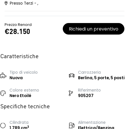
Presso Terzi - ,
Prezzo Renord
Richiedi un preventivo
€28.150
Caratteristiche
Tipo di veicolo
Carrozzeria
Nuova
Berlina, 5 porte, 5 posti
Colore esterno
Riferimento
Nero Etoilé
905207
Specifiche tecniche
Cilindrata
Alimentazione
3
1.789 cm
Elettrica/Benzina