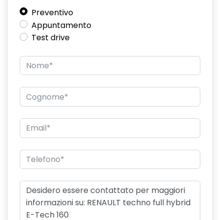
Preventivo
freno di stazionamento elettrico con funzione Auto-Hold
Appuntamento
hands-free card per apertura/chiusura porte e avviamento
Test drive
motore
HAR02
intelligent speed assist assistenza al superamento dei limiti
di velocità
lunotto posteriore con funzione sbrinamento
Manutenzione Connessa, incluso per 8 anni
multi-sense a 4 modalità
Pack standard connectivity, tramite app my rnlt
portellone posteriore manuale
privacy glass
retrovisore interno elettrocromico frameless