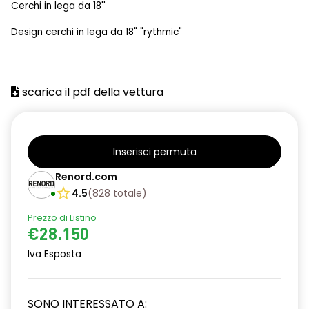
Cerchi in lega da 18''
alzacristalli posteriori elettrici impulsionali
Design cerchi in lega da 18" "rythmic"
assistenza alla partenza in salita
climatizzatore automatico
scarica il pdf della vettura
commutazione automatica abbaglianti/ anabbaglianti
consolle centrale con vano portaoggetti + bracciolo
distance warning avviso distanza di sicurezza
Inserisci permuta
Renord.com
driver display 10''
4.5
(
828
totale
)
eCall funzionalità soggetta a copertura di rete;
compatibilità 2G/3G o 4G/5G a seconda del veicolo
Prezzo di Listino
€28.150
emergency lane keep assist assistenza d'emergenza al
Iva Esposta
mantenimento della corsia
fari full LED adaptative vision, con funzione fendinebbia
integrata
SONO INTERESSATO A: