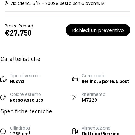
Via Clerici, 6/12 - 20099 Sesto San Giovanni, MI
Prezzo Renord
Richiedi un preventivo
€27.750
Caratteristiche
Tipo di veicolo
Carrozzeria
Nuova
Berlina, 5 porte, 5 posti
Colore esterno
Riferimento
Rosso Assoluto
147229
Specifiche tecniche
Cilindrata
Alimentazione
3
1.789 cm
Elettrica/Benzina