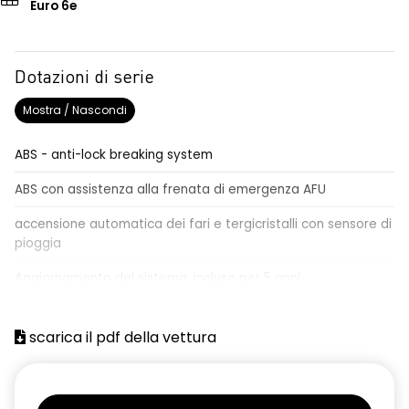
Euro 6e
Dotazioni di serie
Mostra / Nascondi
ABS - anti-lock breaking system
ABS con assistenza alla frenata di emergenza AFU
accensione automatica dei fari e tergicristalli con sensore di
pioggia
Aggiornamento del sistema, incluso per 5 anni
airbag centrale, airbag laterali e a tendina anteriori e
posteriori
scarica il pdf della vettura
airbag frontale conducente e passeggero
alzacristalli anteriori elettrici impulsionali