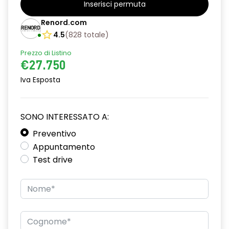
Inserisci permuta
alzacristalli posteriori elettrici impulsionali
Renord.com
assistenza alla partenza in salita
4.5
(
828
totale
)
Prezzo di Listino
climatizzatore automatico
€27.750
commutazione automatica abbaglianti/ anabbaglianti
Iva Esposta
consolle centrale con vano portaoggetti + bracciolo
distance warning avviso distanza di sicurezza
SONO INTERESSATO A:
driver display 10''
Preventivo
Appuntamento
eCall funzionalità soggetta a copertura di rete;
Test drive
compatibilità 2G/3G o 4G/5G a seconda del veicolo
emergency lane keep assist assistenza d'emergenza al
mantenimento della corsia
fari full LED adaptative vision, con funzione fendinebbia
integrata