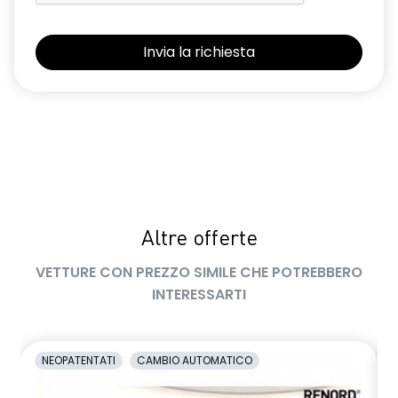
retrovisori esterni elettrici riscaldabili e ripiegabili
elettricamente
retrovisori esterni in tinta tetto
sellerie in tessuto 100% riciclato, jacquard di raso nero
goffrato, TEP e cuciture rosse
shark antenna
sistema di controllo della pressione pneumatici indiretto
Altre offerte
sistema di frenata d'emergenza attiva con riconoscimento
pedoni, ciclisti e incroci
VETTURE CON PREZZO SIMILE CHE POTREBBERO
sistema di rilevamento stato di vigilanza del conducente
INTERESSARTI
sistema multimediale operR link 10,1''con Google integrato,
navigazione, Arkamys Auditorium audio
NEOPATENTATI
CAMBIO AUTOMATICO
smartphone replication wireless compatibile con Android
Auto™ / Apple CarPlay™