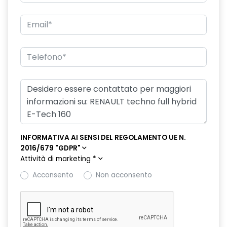
freno di stazionamento elettrico con funzione Auto-Hold
hands-free card per apertura/chiusura porte e avviamento
motore
HAR02
intelligent speed assist assistenza al superamento dei limiti
di velocità
lunotto posteriore con funzione sbrinamento
Manutenzione Connessa, incluso per 8 anni
INFORMATIVA AI SENSI DEL REGOLAMENTO UE N.
2016/679 "GDPR"
multi-sense a 4 modalità
Attività di marketing
*
Pack standard connectivity, tramite app my rnlt
Acconsento
Non acconsento
portellone posteriore manuale
privacy glass
retrovisore interno elettrocromico frameless