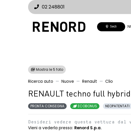
02 248801
N
Sedi
Mostra le 5 foto
Ricerca auto
Nuove
Renault
Clio
RENAULT techno full hybrid
PRONTA CONSEGNA
ECOBONUS
NEOPATENTATI
Desideri vedere questa vettura dal 
Vieni a vederla presso:
Renord S.p.a.