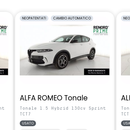
 Connessa, incluso
multi-sense a 4 modalità
NEOPATENTATI
CAMBIO AUTOMATICO
NEO
osteriore manuale
privacy glass
terni elettrici
retrovisori esterni in tinta tetto
ripiegabili
te
na
sistema di controllo della
pressione pneumatici indiretto
levamento stato di
sistema multimediale operR link
l conducente
10,1''con Google integrato,
ALFA ROMEO Tonale
AL
navigazione, Arkamys Auditorium
audio
nt
Tonale 1.5 Hybrid 130cv Sprint
Ton
TCT7
TCT
funzione in TEP
USATO
US