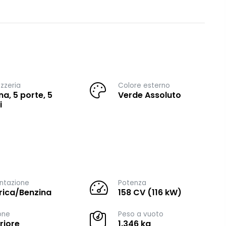
zzeria
Colore esterno
na, 5 porte, 5
Verde Assoluto
i
ntazione
Potenza
trica/Benzina
158 CV (116 kW)
one
Peso a vuoto
riore
1.346 kg