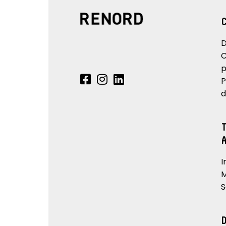
D
C
p
P
d
I
M
S