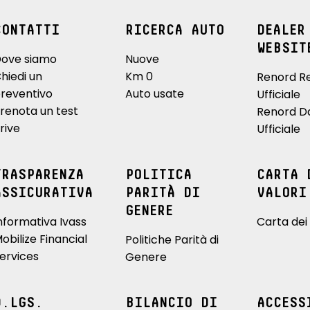
CONTATTI
RICERCA AUTO
DEALER
WEBSIT
ove siamo
Nuove
hiedi un
Km 0
Renord R
reventivo
Auto usate
Ufficiale
renota un test
Renord D
rive
Ufficiale
TRASPARENZA
POLITICA
CARTA 
ASSICURATIVA
PARITÀ DI
VALORI
GENERE
nformativa Ivass
Carta dei 
obilize Financial
Politiche Parità di
ervices
Genere
D.LGS.
BILANCIO DI
ACCESS