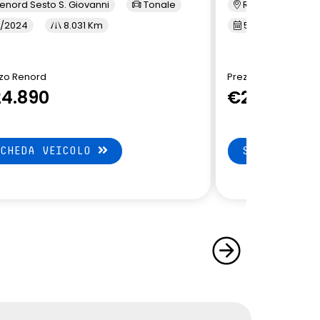
enord Sesto S. Giovanni
Tonale
Renord Baranza
/2024
8.031 Km
5/2024
1
zo Renord
Prezzo Renord
4.890
€24.890
SCHEDA VEICOLO
SCHEDA VEI