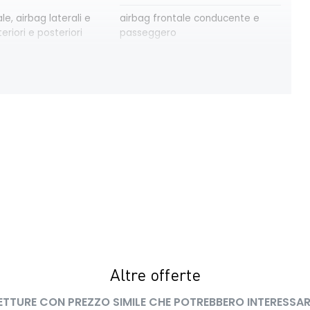
le, airbag laterali e
airbag frontale conducente e
eriori e posteriori
passeggero
osteriori elettrici
assistenza alla partenza in salita
e automatica
consolle centrale con vano
 anabbaglianti
portaoggetti + bracciolo
 10''
eCall funzionalità soggetta a
copertura di rete; compatibilità
2G/3G o 4G/5G a seconda del
veicolo
adaptative vision, con
freno di stazionamento elettrico
dinebbia integrata
con funzione Auto-Hold
intelligent speed assist
Altre offerte
assistenza al superamento dei
limiti di velocità
ETTURE CON PREZZO SIMILE CHE POTREBBERO INTERESSAR