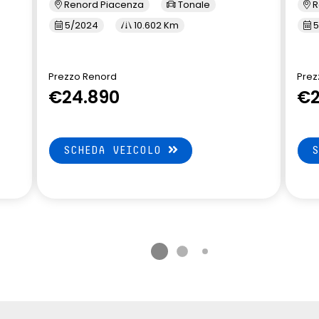
Renord Piacenza
Tonale
R
5/2024
10.602 Km
5
Prezzo Renord
Prez
€24.890
€2
SCHEDA VEICOLO