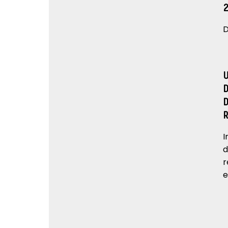
D
I
d
r
e