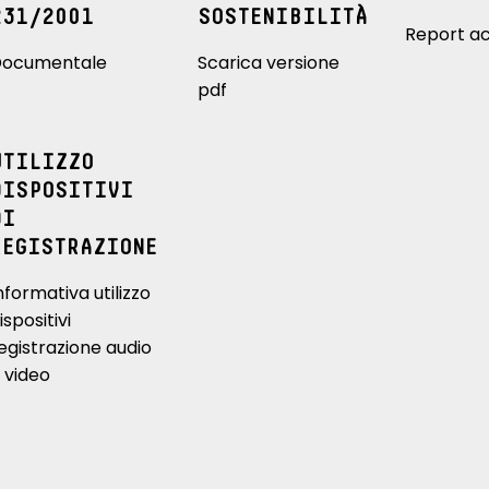
231/2001
SOSTENIBILITÀ
Report ac
ocumentale
Scarica versione
pdf
UTILIZZO
DISPOSITIVI
DI
REGISTRAZIONE
nformativa utilizzo
ispositivi
egistrazione audio
 video