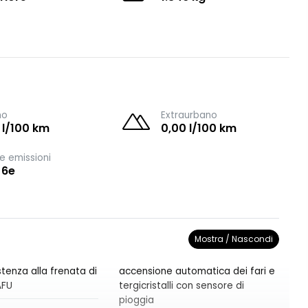
no
Extraurbano
 l/100 km
0,00 l/100 km
e emissioni
 6e
Mostra / Nascondi
tenza alla frenata di
accensione automatica dei fari e
AFU
tergicristalli con sensore di
pioggia