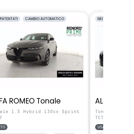
PATENTATI
CAMBIO AUTOMATICO
NEOPATENTATI
C
FA ROMEO Tonale
ALFA ROME
ale 1.5 Hybrid 130cv Sprint
Tonale 1.5 Hy
7
TCT7
ATO
USATO