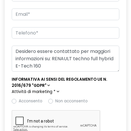
freno di stazionamento elettrico con funzione Auto-Hold
hands-free card per apertura/chiusura porte e avviamento
motore
HAR02
intelligent speed assist assistenza al superamento dei limiti
di velocità
lunotto posteriore con funzione sbrinamento
Manutenzione Connessa, incluso per 8 anni
INFORMATIVA AI SENSI DEL REGOLAMENTO UE N.
2016/679 "GDPR"
multi-sense a 4 modalità
Attività di marketing
*
Pack standard connectivity, tramite app my rnlt
Acconsento
Non acconsento
portellone posteriore manuale
privacy glass
retrovisore interno elettrocromico frameless