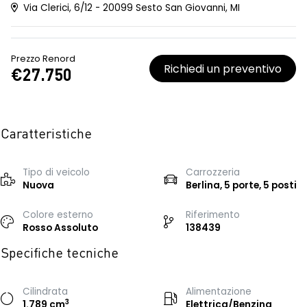
Via Clerici, 6/12 - 20099 Sesto San Giovanni, MI
Prezzo Renord
Richiedi un preventivo
€27.750
Caratteristiche
Tipo di veicolo
Carrozzeria
Nuova
Berlina, 5 porte, 5 posti
Colore esterno
Riferimento
Rosso Assoluto
138439
Specifiche tecniche
Cilindrata
Alimentazione
3
1.789 cm
Elettrica/Benzina