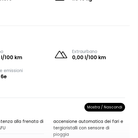
no
Extraurbano
 l/100 km
0,00 l/100 km
e emissioni
 6e
Mostra / Nascondi
tenza alla frenata di
accensione automatica dei fari e
AFU
tergicristalli con sensore di
pioggia