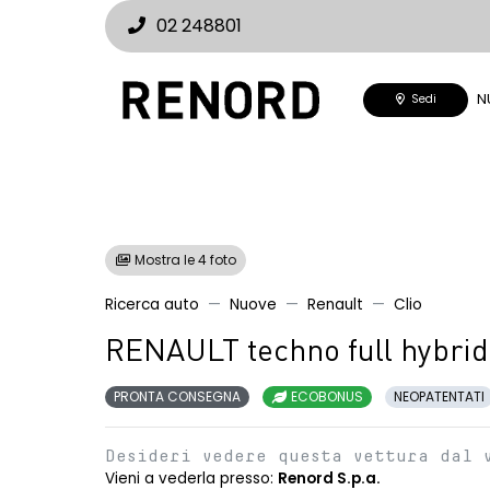
02 248801
N
Sedi
Mostra le 4 foto
Ricerca auto
Nuove
Renault
Clio
RENAULT techno full hybrid
PRONTA CONSEGNA
ECOBONUS
NEOPATENTATI
Desideri vedere questa vettura dal 
Vieni a vederla presso:
Renord S.p.a.