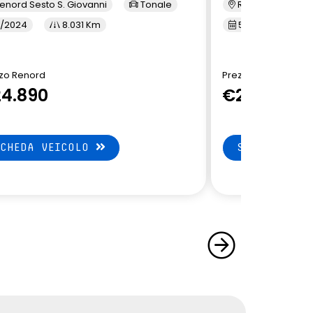
enord Sesto S. Giovanni
Tonale
Renord Baranza
/2024
8.031 Km
5/2024
1
zo Renord
Prezzo Renord
4.890
€24.890
SCHEDA VEICOLO
SCHEDA VEI