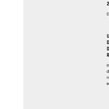
D
I
d
r
e