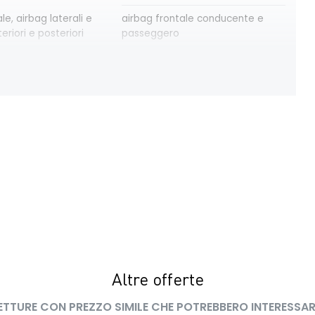
le, airbag laterali e
airbag frontale conducente e
eriori e posteriori
passeggero
osteriori elettrici
assistenza alla partenza in salita
e automatica
consolle centrale con vano
 anabbaglianti
portaoggetti + bracciolo
 10''
eCall funzionalità soggetta a
copertura di rete; compatibilità
2G/3G o 4G/5G a seconda del
veicolo
adaptative vision, con
freno di stazionamento elettrico
dinebbia integrata
con funzione Auto-Hold
intelligent speed assist
Altre offerte
assistenza al superamento dei
limiti di velocità
ETTURE CON PREZZO SIMILE CHE POTREBBERO INTERESSAR