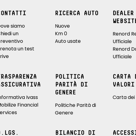
CONTATTI
RICERCA AUTO
DEALER
WEBSIT
ove siamo
Nuove
hiedi un
Km 0
Renord R
reventivo
Auto usate
Ufficiale
renota un test
Renord D
rive
Ufficiale
TRASPARENZA
POLITICA
CARTA 
ASSICURATIVA
PARITÀ DI
VALORI
GENERE
nformativa Ivass
Carta dei 
obilize Financial
Politiche Parità di
ervices
Genere
D.LGS.
BILANCIO DI
ACCESS