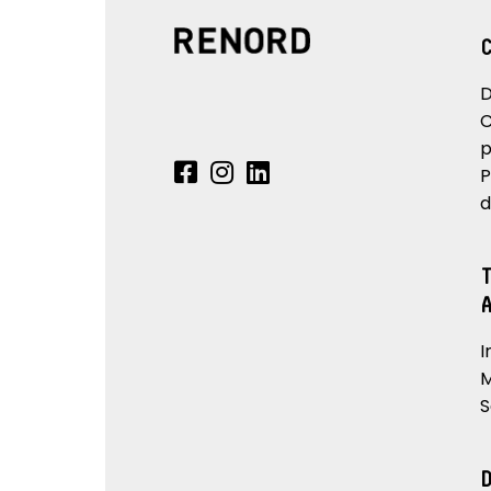
D
C
p
P
d
I
M
S