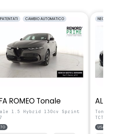
PATENTATI
CAMBIO AUTOMATICO
NEOPATENTATI
C
FA ROMEO Tonale
ALFA ROME
ale 1.5 Hybrid 130cv Sprint
Tonale 1.5 Hy
7
TCT7
ATO
USATO