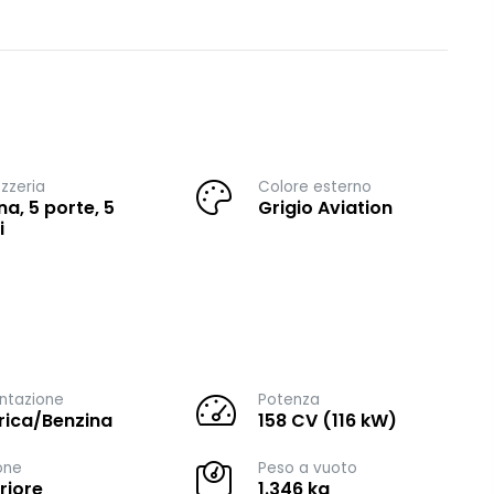
zzeria
Colore esterno
na, 5 porte, 5
Grigio Aviation
i
ntazione
Potenza
trica/Benzina
158 CV (116 kW)
one
Peso a vuoto
riore
1.346 kg