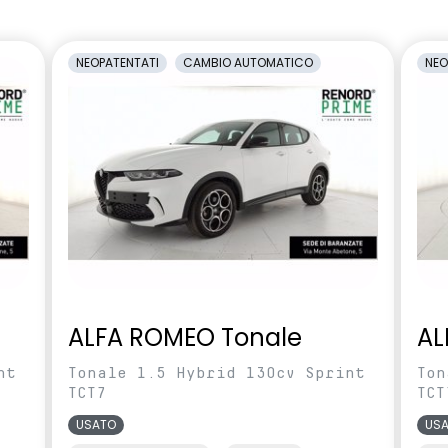
 Connessa, incluso
multi-sense a 4 modalità
NEOPATENTATI
CAMBIO AUTOMATICO
NEO
osteriore manuale
privacy glass
terni elettrici
retrovisori esterni in tinta tetto
ripiegabili
te
na
sistema di controllo della
pressione pneumatici indiretto
levamento stato di
sistema multimediale operR link
l conducente
10,1''con Google integrato,
ALFA ROMEO Tonale
AL
navigazione, Arkamys Auditorium
audio
nt
Tonale 1.5 Hybrid 130cv Sprint
Ton
TCT7
TCT
funzione in TEP
USATO
US