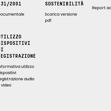
231/2001
SOSTENIBILITÀ
Report ac
ocumentale
Scarica versione
pdf
UTILIZZO
DISPOSITIVI
DI
REGISTRAZIONE
nformativa utilizzo
ispositivi
egistrazione audio
 video