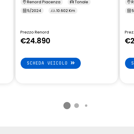
Renord Piacenza
Tonale
R
5/2024
10.602 Km
5
Prezzo Renord
Prez
€24.890
€2
SCHEDA VEICOLO